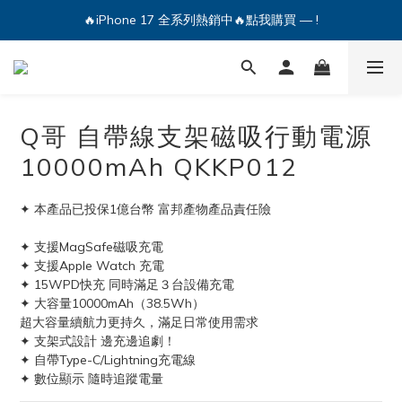
🔥iPhone 17 全系列熱銷中🔥點我購買 — !
🔥iPhone 17 全系列熱銷中🔥點我購買 — !
💕加入Q哥 Line 新好友領優惠券！🎫
🔥iPhone 17 全系列熱銷中🔥點我購買 — !
Q哥 自帶線支架磁吸行動電源
10000mAh QKKP012
✦ 本產品已投保1億台幣 富邦產物產品責任險
✦ 支援MagSafe磁吸充電
✦ 支援Apple Watch 充電
✦ 15WPD快充 同時滿足３台設備充電
✦ 大容量10000mAh（38.5Wh）
超大容量續航力更持久，滿足日常使用需求
✦ 支架式設計 邊充邊追劇！
✦ 自帶Type-C/Lightning充電線
✦ 數位顯示 隨時追蹤電量