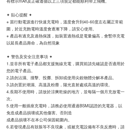
有標示mAh及正確遵循以上三項規定都能順利帶上飛機。
✦ 貼心提醒 ✦
※ 當行動電源進行快速充電時，溫度會升到40-60度左右屬正常範
圍，於近充飽電時溫度會逐漸下降，請安心使用。
※ 產品有過充及過熱保護，如裝置過熱或是電量偏高，會暫停充電
以延長產品壽命，為自然現象
✦ 警告及安全注意事項 ✦
1.並非所有電子產品都支援無線充電，購買前請先確認是否適用於
您的電子產品。
2.請勿沾濕、撞擊、投擲、拆卸或使用尖銳物體分解本產品。
3.請勿置於潮濕、高溫及粉塵，陽光直射處或高溫的環境。
4.長期不使用時，請放於涼爽乾燥的地方，並每隔一個月充放電一
次。
5.使用一般插座充電時，請務必使用通過BSMI認證的充電器，以
免造成產品損壞或其他傷害。否則造
成產品損壞不在本公司保固範圍內。
6.若發現產品有鼓脹等不良現象，或被充電設備有不良反應時，請