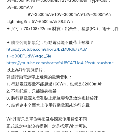
5V⎓6500mAh/9V⎓3500mAh/12V⎓2500mAh Type-C線：
5V⎓6500mAh/
9V⎓3500mAh/10V⎓3000mAh/12V⎓2500mAh
Lightning線：5V⎓6500mAh∣38.5Wh
✦
尺寸：70x108x22mm∣材質：鋁合金、塑膠(PC)、電子元件
✦ 航空公司新規定，行動電源能不能帶上飛機？
https://youtube.com/shorts/bZM8td67sA8?
si=q0OEFUdWvtqa_5Ie
https://youtube.com/shorts/fhU8CAEUoAI?feature=share
以上為Q哥實測影片，
韓國行動電源帶上飛機的最新管制：
1. 行動電源容量不能超過160Wh，也就是32000mAh
2. 不能托運，只能隨身攜帶
3. 將行動電源充電孔貼上絕緣膠帶及放進密封袋裡
4. 航程途中全面禁止使用行動電源或進行充電
Wh其實只是單位轉換及各國家使用習慣不同，
正式規定中並沒有提到一定是標示Wh才可以，