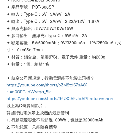
✦ 產品型號：POT-606SP
✦
輸入：Type-C：5V 3A/9V 2A
✦
輸出：Type-C：5V 2A/9V 2.22A/12V 1.67A
✦
無線充輸出：5W/7.5W/10W/15W
✦
多口輸出：無線充+Type-C：5W+5V 2A
✦
額定容量：5V/6000mAh；9V/3300mAh
；12V/2500mAh∣尺
寸：101x65x17mm
✦
材質：鋁合金、塑膠(PC)、電子元件∣重量：約200g
✦
數量：1個、線材1條
✦ 航空公司新規定，行動電源能不能帶上飛機？
https://youtube.com/shorts/bZM8td67sA8?
si=q0OEFUdWvtqa_5Ie
https://youtube.com/shorts/fhU8CAEUoAI?feature=share
以上為Q哥實測影片，
韓國行動電源帶上飛機的最新管制：
1. 行動電源容量不能超過160Wh，也就是32000mAh
2. 不能托運，只能隨身攜帶