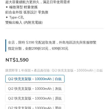
超大容量續航力更持久，滿足日常使用需求
✦ 極致薄型 輕量便攜
鋁合金外殼 弧形設計 零負擔
✦ Type-C孔
雙輸出輸入 (內附充電線)
全店，限時 $398 宅配超取免運，外島地區請先與客服聯繫
指定分類，全館299折10元，699折30元
NT$1,590
購買即享１年保固＋產品責任險
: Qi2 快充支架版－10000mAh｜白鈦
Qi2 快充支架版－10000mAh｜白鈦
Qi2 快充支架版－10000mAh｜灰鈦
Qi2 快充支架版－10000mAh｜原鈦
Qi2 快充支架版－10000mAh｜黑鈦