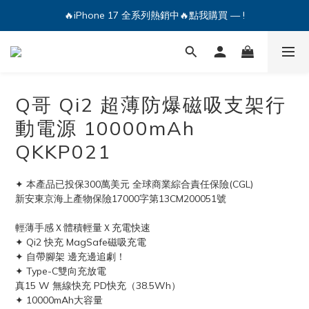
🔥iPhone 17 全系列熱銷中🔥點我購買 — !
🔥iPhone 17 全系列熱銷中🔥點我購買 — !
💕加入Q哥 Line 新好友領優惠券！🎫
🔥iPhone 17 全系列熱銷中🔥點我購買 — !
Q哥 Qi2 超薄防爆磁吸支架行
動電源 10000mAh
QKKP021
✦ 本產品已投保300萬美元 全球商業綜合責任保險(CGL)
新安東京海上產物保險17000字第13CM200051號
輕薄手感Ｘ體積輕量Ｘ充電快速
✦ Qi2 快充 MagSafe磁吸充電
✦ 自帶腳架 邊充邊追劇！
✦ Type-C雙向充放電
真15 W 無線快充 PD快充（38.5Wh）
✦ 10000mAh大容量