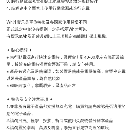
3. 將行動電源充電孔貼上絕緣膠帶及放進密封袋裡
4. 航程途中全面禁止使用行動電源或進行充電
Wh其實只是單位轉換及各國家使用習慣不同，
正式規定中並沒有提到一定是標示Wh才可以，
有標示mAh及正確遵循以上三項規定都能順利帶上飛機。
✦ 貼心提醒 ✦
※ 當行動電源進行快速充電時，溫度會升到40-60度左右屬正常範
圍，於近充飽電時溫度會逐漸下降，請安心使用。
※ 產品有過充及過熱保護，如裝置過熱或是電量偏高，會暫停充電
以延長產品壽命，為自然現象
※ 磁吸面微凸，非屬瑕疵，屬產品正常
✦ 警告及安全注意事項 ✦
1.並非所有電子產品都支援無線充電，購買前請先確認是否適用於
您的電子產品。
2.請勿沾濕、撞擊、投擲、拆卸或使用尖銳物體分解本產品。
3.請勿置於潮濕、高溫及粉塵，陽光直射處或高溫的環境。