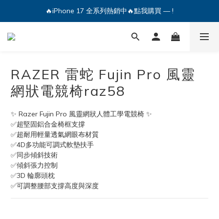
🔥iPhone 17 全系列熱銷中🔥點我購買 — !
💕加入Q哥 Line 新好友領優惠券！🎫
🔥iPhone 17 全系列熱銷中🔥點我購買 — !
RAZER 雷蛇 Fujin Pro 風靈
網狀電競椅raz58
✨ Razer Fujin Pro 風靈網狀人體工學電競椅 ✨
✅超堅固鋁合金椅框支撐
✅超耐用輕量透氣網眼布材質
✅4D多功能可調式軟墊扶手
✅同步傾斜技術
✅傾斜張力控制
✅3D 輪廓頭枕
✅可調整腰部支撐高度與深度