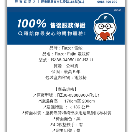
品牌：Razer 雷蛇
品名：Razer Fujin 電競椅
型號：‎RZ38-04950100-R3U1
貨源：公司貨
保固：最高５年
包裝盒內容物：電競椅
【商品規格】
📍原廠型號：‎RZ38-03880900-R3U1
📍建議身高 ： 170cm至 200cm
📍建議體重 ： < 136 公斤
📍椅面材質：座椅靠背和椅墊採用透氣網眼布材質
📍椅面顏色：黑
📍4D軟墊扶手：有
📍需要組裝：是