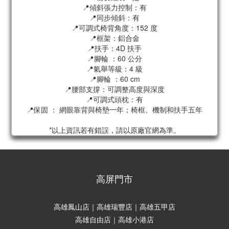
📍傾斜張力控制：有
📍同步傾斜：有
📍可調式椅背角度：152 度
📍框架：鋁合金
📍扶手：4D 扶手
📍腳輪 ：60 公分
📍氣舉等級：4 級
📍腳輪 ：60 cm
📍腰部支撐：可調整高度與深度
📍可調式頭枕：有
📍保固 ： 網眼靠背與椅墊一年；椅框、機制和扶手五年
*以上資訊若有錯誤，請以原廠官網為準。
高屏門市
高雄鳳山店｜高雄瑞豐店｜高雄五甲店
高雄自由店｜高雄小港店