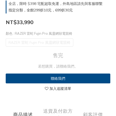
全店，限時 $398 宅配超取免運，外島地區請先與客服聯繫
指定分類，全館299折10元，699折30元
NT$33,990
顏色
: RAZER 雷蛇 Fujin Pro 風靈網狀電競椅
RAZER 雷蛇 Fujin Pro 風靈網狀電競椅
售完
若想購買，請聯絡我們。
聯絡我們
加入追蹤清單
送貨及付款方
商品描述
顧客評價