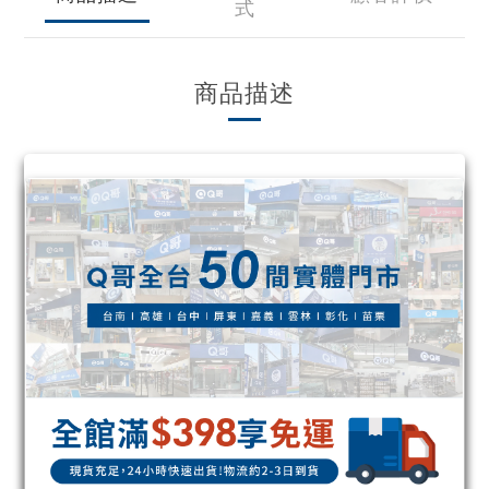
式
商品描述