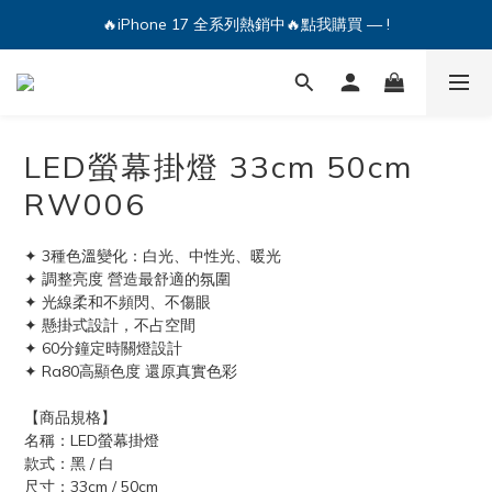
🔥iPhone 17 全系列熱銷中🔥點我購買 — !
💕加入Q哥 Line 新好友領優惠券！🎫
🔥iPhone 17 全系列熱銷中🔥點我購買 — !
LED螢幕掛燈 33cm 50cm
RW006
✦ 3種色溫變化：白光、中性光、暖光
✦ 調整亮度 營造最舒適的氛圍
✦ 光線柔和不頻閃、不傷眼
✦ 懸掛式設計，不占空間
✦ 60分鐘定時關燈設計
✦ Ra80高顯色度 還原真實色彩
【商品規格】
名稱：LED螢幕掛燈
款式：黑 / 白
尺寸：33cm / 50cm