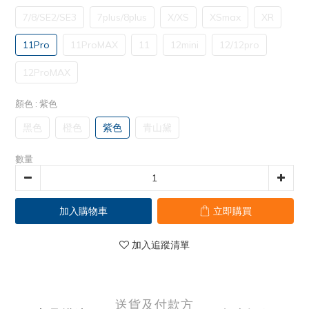
7/8/SE2/SE3
7plus/8plus
X/XS
XSmax
XR
11Pro
11ProMAX
11
12mini
12/12pro
12ProMAX
顏色
: 紫色
黑色
橙色
紫色
青山黛
數量
加入購物車
立即購買
加入追蹤清單
送貨及付款方