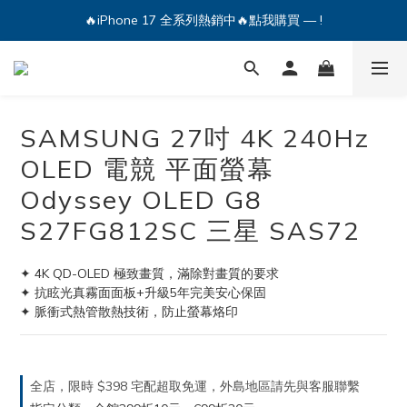
🔥iPhone 17 全系列熱銷中🔥點我購買 — !
💕加入Q哥 Line 新好友領優惠券！🎫
🔥iPhone 17 全系列熱銷中🔥點我購買 — !
SAMSUNG 27吋 4K 240Hz
OLED 電競 平面螢幕
Odyssey OLED G8
S27FG812SC 三星 SAS72
✦ 4K QD-OLED 極致畫質，滿除對畫質的要求
✦ 抗眩光真霧面面板+升級5年完美安心保固
✦ 脈衝式熱管散熱技術，防止螢幕烙印
全店，限時 $398 宅配超取免運，外島地區請先與客服聯繫