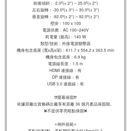
前後傾斜：-2.0º(± 2°) ~ 25.0º(± 2°)
左右旋轉：-30.0º(± 3°) ~ 30.0º(± 3°)
垂直旋轉：-92.0º(± 2°) ~ 92.0º(± 2°)
壁掛：100 x 100
電源供應：AC 100~240V
耗電量 (最高)：140 W
類型/技術：外接電源變壓器
機身包含底座 (寬x高x深)：611.7 x 554.2 x 263.5 mm
機身包含底座：6.9 kg
電源線長度：1.5 m
HDMI 連接線：有
DP 連接線：有
USB 3.0 連接線：有
❗❗螢幕保固❗❗
依據原廠出貨條碼出廠享有原廠 36 個月產品保固期。
❌不提供零亮暗點保固❌
⭐例外規範⭐
亮點超過3點，亮點間距要大於15mm以上