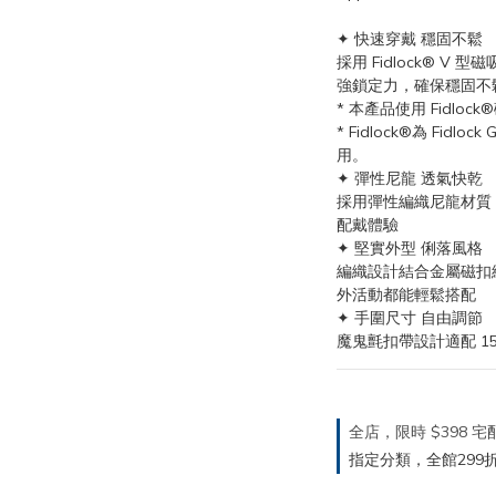
✦ 快速穿戴 穩固不鬆
採用 Fidlock® 
強鎖定力，確保穩固不
* 本產品使用 Fidlo
* Fidlock®為 Fi
用。
✦ 彈性尼龍 透氣快乾
採用彈性編織尼龍材質
配戴體驗
✦ 堅實外型 俐落風格
編織設計結合金屬磁扣
外活動都能輕鬆搭配
✦ 手圍尺寸 自由調節
魔鬼氈扣帶設計適配 15
全店，限時 $398
指定分類，全館299折