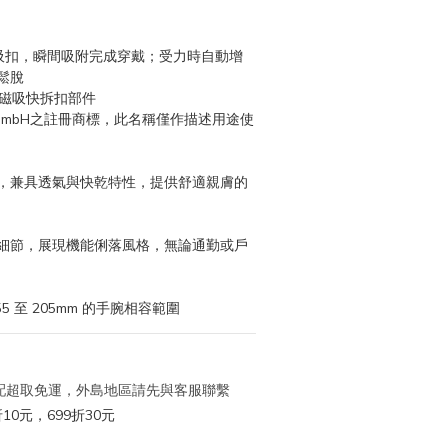
V 型磁吸扣，瞬間吸附完成穿戴；受力時自動增
鬆脫
ck®磁吸快拆扣部件
dlock GmbH之註冊商標，此名稱僅作描述用途使
，兼具透氣與快乾特性，提供舒適親膚的
細節，展現機能俐落風格，無論通勤或戶
5 至 205mm 的手腕相容範圍
 宅配超取免運，外島地區請先與客服聯繫
10元，699折30元