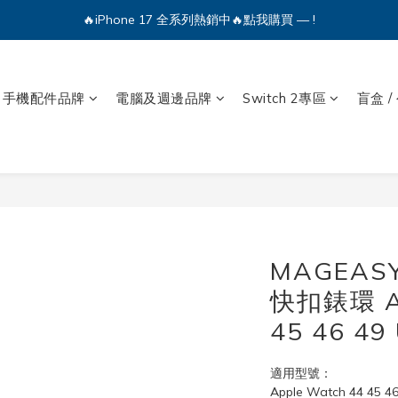
🔥iPhone 17 全系列熱銷中🔥點我購買 — !
💕加入Q哥 Line 新好友領優惠券！🎫
🔥iPhone 17 全系列熱銷中🔥點我購買 — !
手機配件品牌
電腦及週邊品牌
Switch 2專區
盲盒 /
MAGEAS
快扣錶環 Ap
45 46 49 
適用型號：
Apple Watch 44 45 46