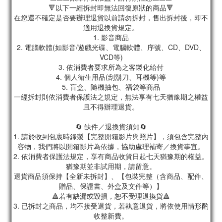
🔻以下一經拆封即無法回復原狀的商品🔻
在您還不確定是否要辦理退貨以前請勿拆封，售出拆封後，即不
適用退換貨規定。
1. 影音商品
2. 電腦軟體(如影音/遊戲光碟、電腦軟體、序號、CD、DVD、
VCD等)
3. 依消費者要求所為之客製化給付
4. 個人衛生用品(刮鬍刀、耳機等)等
5. 盲盒、隨機抽包、福袋等商品
一經拆封則依消費者保護法之規定，無法享有七天猶豫期之權益
且不得辦理退貨。
🔄 缺件／退換貨須知🔄
1. 請於收到包裹時錄製【完整開箱影片與照片】，須包含完整內
容物，我們將以開箱影片為依據，協助處理補寄／換貨事宜。
2. 依消費者保護法規定，享有商品收貨日起七天猶豫期的權益。
猶豫期並非試用期，請留意。
退貨商品須保持【全新未拆封】、【包裝完整（含商品、配件、
贈品、保證書、外盒及文件等）】
🔺若有缺漏或毀損，恕不受理退換貨🔺
3. 已拆封之商品，均不接受退貨，若執意退貨，將依使用情形酌
收整新費。