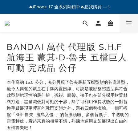
🔥iPhone 17 全系列熱銷中🔥點我購買 — !
🔥iPhone 17 全系列熱銷中🔥點我購買 — !
💕加入Q哥 Line 新好友領優惠券！🎫
🔥iPhone 17 全系列熱銷中🔥點我購買 — !
BANDAI 萬代 代理版 S.H.F
航海王 蒙其‧D‧魯夫 五檔巨人
可動 完成品 公仔
本作高約 15.5 公分，充分再現了魯夫最新五檔型態的各處造型，
最令人興奮的就是在手腳內置鐵線，可說是兼顧整體造型與符合
此型態把玩性的最佳解，襯衫、腰帶、褲子也在部分採用軟質材
料打造，盡量減低對可動的干涉，除了可利用伸長狀態的一對替
換手臂展現更豐富的戰鬥姿態之外，還有四個替換臉、一個可搭
配「SHF 魯夫 -鬼島入侵-」的替換頭雕、多個替換手、半透明的
雷電特效，看起來真的相當不錯，熟練地運用支架展現出自由的
五檔魯夫吧！