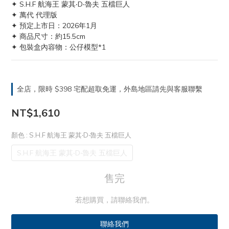
✦ S.H.F 航海王 蒙其‧D‧魯夫 五檔巨人
✦ 萬代 代理版
✦ 預定上市日：2026年1月
✦ 商品尺寸：約15.5cm
✦ 包裝盒內容物：公仔模型*1
全店，限時 $398 宅配超取免運，外島地區請先與客服聯繫
NT$1,610
顏色
: S.H.F 航海王 蒙其‧D‧魯夫 五檔巨人
S.H.F 航海王 蒙其‧D‧魯夫 五檔巨人
售完
若想購買，請聯絡我們。
聯絡我們