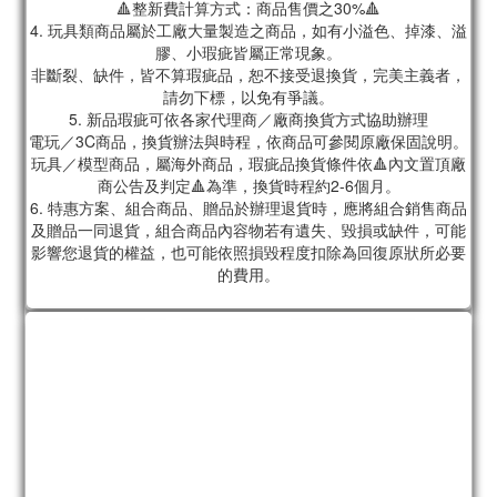
🔺整新費計算方式：商品售價之30%🔺
4. 玩具類商品屬於工廠大量製造之商品，如有小溢色、掉漆、溢
膠、小瑕疵皆屬正常現象。
非斷裂、缺件，皆不算瑕疵品，恕不接受退換貨，完美主義者，
請勿下標，以免有爭議。
5. 新品瑕疵可依各家代理商／廠商換貨方式協助辦理
電玩／3C商品，換貨辦法與時程，依商品可參閱原廠保固說明。
玩具／模型商品，屬海外商品，瑕疵品換貨條件依🔺內文置頂廠
商公告及判定🔺為準，換貨時程約2-6個月。
6. 特惠方案、組合商品、贈品於辦理退貨時，應將組合銷售商品
及贈品一同退貨，組合商品內容物若有遺失、毀損或缺件，可能
影響您退貨的權益，也可能依照損毀程度扣除為回復原狀所必要
的費用。