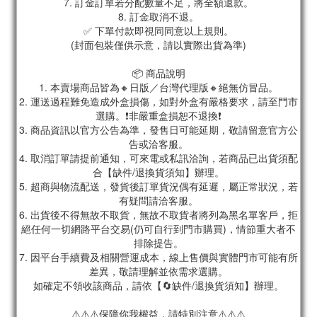
7. 訂金訂單若分配數量不足，將全額退款。
8. 訂金取消不退。
✅ 下單付款即視同同意以上規則。
(封面包裝僅供示意，請以實際出貨為準)
📦 商品說明
1. 本賣場商品皆為🔸日版／台灣代理版🔸絕無仿冒品。
2. 運送過程難免造成外盒損傷，如對外盒有嚴格要求，請至門市
選購。❗非嚴重盒損恕不退換❗
3. 商品資訊以官方公告為準，發售日可能延期，敬請留意官方公
告或洽客服。
4. 取消訂單請提前通知，可來電或私訊洽詢，若商品已出貨須配
合【缺件/退換貨須知】辦理。
5. 超商與物流配送，發貨後訂單貨況偶有延遲，屬正常狀況，若
有疑問請洽客服。
6. 出貨後不得無故不取貨，無故不取貨者將列為黑名單客戶，拒
絕任何一切網路平台交易(仍可自行到門市購買)，情節重大者不
排除提告。
7. 因平台手續費及相關營運成本，線上售價與實體門市可能有所
差異，敬請理解並依需求選購。
如確定不領收該商品，請依【🔄缺件/退換貨須知】辦理。
⚠️⚠️⚠️保障你我權益，請特別注意⚠️⚠️⚠️