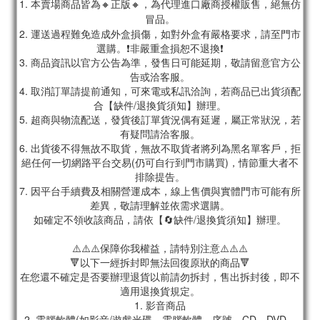
1. 本賣場商品皆為
🔸正版🔸，為代理進口廠商授權販售，絕無仿
冒品。
2. 運送過程難免造成外盒損傷，如對外盒有嚴格要求，請至門市
選購。❗非嚴重盒損恕不退換❗
3. 商品資訊以官方公告為準，發售日可能延期，敬請留意官方公
告或洽客服。
4. 取消訂單請提前通知，可來電或私訊洽詢，若商品已出貨須配
合【缺件/退換貨須知】辦理。
5. 超商與物流配送，發貨後訂單貨況偶有延遲，屬正常狀況，若
有疑問請洽客服。
6. 出貨後不得無故不取貨，無故不取貨者將列為黑名單客戶，拒
絕任何一切網路平台交易(仍可自行到門市購買)，情節重大者不
排除提告。
7. 因平台手續費及相關營運成本，線上售價與實體門市可能有所
差異，敬請理解並依需求選購。
如確定不領收該商品，請依【🔄缺件/退換貨須知】辦理。
⚠️⚠️⚠️保障你我權益，請特別注意⚠️⚠️⚠️
🔻以下一經拆封即無法回復原狀的商品🔻
在您還不確定是否要辦理退貨以前請勿拆封，售出拆封後，即不
適用退換貨規定。
1. 影音商品
2. 電腦軟體(如影音/遊戲光碟、電腦軟體、序號、CD、DVD、