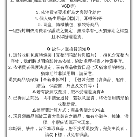
VCD等)
3. 依消費者要求所為之客製化給付
4. 個人衛生用品(刮鬍刀、耳機等)等
5. 盲盒、隨機抽包、福袋等商品
一經拆封則依消費者保護法之規定，無法享有七天猶豫期之權益
且不得辦理退貨。
🔄 缺件／退換貨須知🔄
1. 請於收到包裹時錄製【完整開箱影片與照片】，須包含完整內
容物，我們將以開箱影片為依據，協助處理補寄／換貨事宜。
2. 依消費者保護法規定，享有商品收貨日起七天猶豫期的權益。
猶豫期並非試用期，請留意。
退貨商品須保持【全新未拆封】、【包裝完整（含商品、配件、
贈品、保證書、外盒及文件等）】
🔺若有缺漏或毀損，恕不受理退換貨🔺
3. 已拆封之商品，均不接受退貨，若執意退貨，將依使用情形酌
收整新費。
🔺整新費計算方式：商品售價之30%🔺
4. 玩具類商品屬於工廠大量製造之商品，如有小溢色、掉漆、溢
膠、小瑕疵皆屬正常現象。
非斷裂、缺件，皆不算瑕疵品，恕不接受退換貨，完美主義者，
請勿下標，以免有爭議。