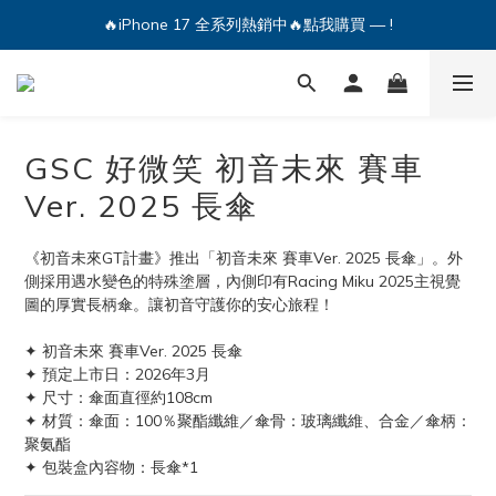
🔥iPhone 17 全系列熱銷中🔥點我購買 — !
🔥iPhone 17 全系列熱銷中🔥點我購買 — !
💕加入Q哥 Line 新好友領優惠券！🎫
🔥iPhone 17 全系列熱銷中🔥點我購買 — !
GSC 好微笑 初音未來 賽車
Ver. 2025 長傘
《初音未來GT計畫》推出「初音未來 賽車Ver. 2025 長傘」。外
側採用遇水變色的特殊塗層，內側印有Racing Miku 2025主視覺
圖的厚實長柄傘。讓初音守護你的安心旅程！
✦ 初音未來 賽車Ver. 2025 長傘
✦ 預定上市日：2026年3月
✦ 尺寸：傘面直徑約108cm
✦ 材質：傘面：100％聚酯纖維／傘骨：玻璃纖維、合金／傘柄：
聚氨酯
✦ 包裝盒內容物：長傘*1