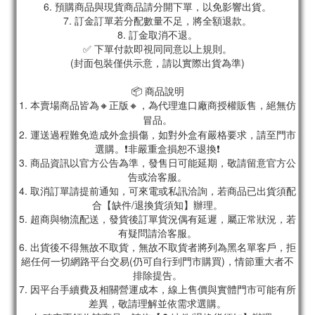
6. 預購商品與現貨商品請分開下單，以免影響出貨。
7. 訂金訂單若分配數量不足，將全額退款。
8. 訂金取消不退。
✅ 下單付款即視同同意以上規則。
(封面包裝僅供示意，請以實際出貨為準)
📦 商品說明
1. 本賣場商品皆為
🔸正版🔸，為代理進口廠商授權販售，絕無仿
冒品。
2. 運送過程難免造成外盒損傷，如對外盒有嚴格要求，請至門市
選購。❗非嚴重盒損恕不退換❗
3. 商品資訊以官方公告為準，發售日可能延期，敬請留意官方公
告或洽客服。
4. 取消訂單請提前通知，可來電或私訊洽詢，若商品已出貨須配
合【缺件/退換貨須知】辦理。
5. 超商與物流配送，發貨後訂單貨況偶有延遲，屬正常狀況，若
有疑問請洽客服。
6. 出貨後不得無故不取貨，無故不取貨者將列為黑名單客戶，拒
絕任何一切網路平台交易(仍可自行到門市購買)，情節重大者不
排除提告。
7. 因平台手續費及相關營運成本，線上售價與實體門市可能有所
差異，敬請理解並依需求選購。