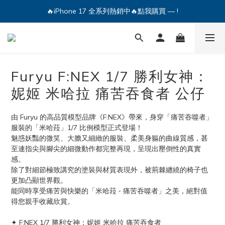
🔥iPhone 17 全系列熱銷中🔥點我購買 — !
🔥iPhone 17 全系列熱銷中🔥點我購買 — !
💕加入Q哥 Line 新好友領優惠券！🎫
🔥iPhone 17 全系列熱銷中🔥點我購買 — !
Furyu F:NEX 1/7 勝利女神：
妮姬 米哈拉 痛苦吞食者 公仔
由 Furyu 的高品質模型品牌《F:NEX》帶來，身穿「痛苦吞噬者」
服裝的「米哈菈」1/7 比例模型正式登場！
魅惑妖豔的微笑、大膽又細緻的服裝、柔美身軀的曲線質感，甚
至連指尖與腳尖的細微動作都完整再現，呈現出壓倒性的真實
感。
除了對細節極致講究的塗裝與材質表現外，被荊棘纏繞的椅子也
更加凸顯世界觀。
能同時享受痛苦與快樂的「米哈菈 ‐ 痛苦吞噬者」之美，絕對值
得您親手收藏欣賞。
✦ F:NEX 1/7 勝利女神：妮姬 米哈拉 痛苦吞食者 