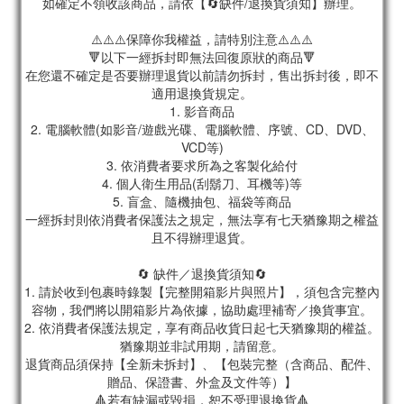
如確定不領收該商品，請依【🔄缺件/退換貨須知】辦理。
⚠️⚠️⚠️保障你我權益，請特別注意⚠️⚠️⚠️
🔻以下一經拆封即無法回復原狀的商品🔻
在您還不確定是否要辦理退貨以前請勿拆封，售出拆封後，即不
適用退換貨規定。
1. 影音商品
2. 電腦軟體(如影音/遊戲光碟、電腦軟體、序號、CD、DVD、
VCD等)
3. 依消費者要求所為之客製化給付
4. 個人衛生用品(刮鬍刀、耳機等)等
5. 盲盒、隨機抽包、福袋等商品
一經拆封則依消費者保護法之規定，無法享有七天猶豫期之權益
且不得辦理退貨。
🔄 缺件／退換貨須知🔄
1. 請於收到包裹時錄製【完整開箱影片與照片】，須包含完整內
容物，我們將以開箱影片為依據，協助處理補寄／換貨事宜。
2. 依消費者保護法規定，享有商品收貨日起七天猶豫期的權益。
猶豫期並非試用期，請留意。
退貨商品須保持【全新未拆封】、【包裝完整（含商品、配件、
贈品、保證書、外盒及文件等）】
🔺若有缺漏或毀損，恕不受理退換貨🔺