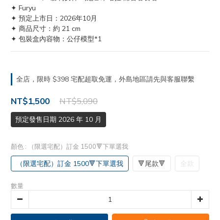
✦ Furyu
✦ 預定上市日：2026年10月
✦ 商品尺寸：約 21 cm
✦ 包裝盒內容物：公仔模型*1
全店，限時 $398 宅配超取免運，外島地區請先與客服聯繫
NT$1,500
NT$5,090
預定發售日期 2026 年 10 月
顏色
: （限選宅配）訂金 1500🔻下單選我
（限選宅配）訂金 1500🔻下單選我
🔻尾款🔻
全款
數量