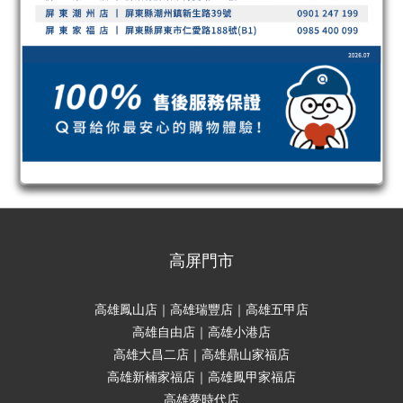
高屏門市
高雄鳳山店｜高雄瑞豐店｜高雄五甲店
高雄自由店｜高雄小港店
高雄大昌二店｜高雄鼎山家福店
高雄新楠家福店｜高雄鳳甲家福店
高雄夢時代店