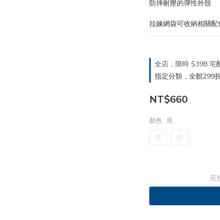
防摔耐壓的彈性外殼
拉鍊網袋可收納相關配
全店，限時 $398
指定分類，全館299折
NT$660
顏色
: 黑
黑
銀
若