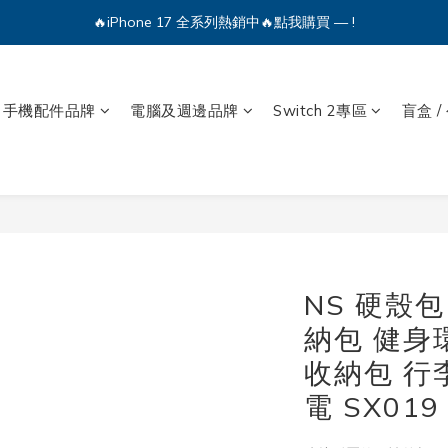
🔥iPhone 17 全系列熱銷中🔥點我購買 — !
🔥iPhone 17 全系列熱銷中🔥點我購買 — !
💕加入Q哥 Line 新好友領優惠券！🎫
🔥iPhone 17 全系列熱銷中🔥點我購買 — !
手機配件品牌
電腦及週邊品牌
Switch 2專區
盲盒 /
NS 硬殼包 
納包 健身環
收納包 行
電 SX019