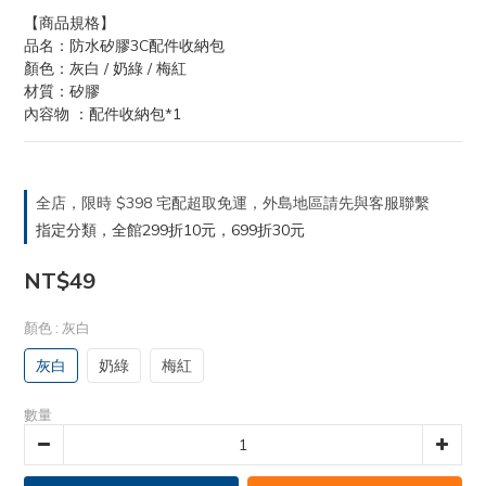
【商品規格】
品名：防水矽膠3C配件收納包
顏色：灰白 / 奶綠 / 梅紅
材質：矽膠
內容物 ：配件收納包*1
全店，限時 $398 宅配超取免運，外島地區請先與客服聯繫
指定分類，全館299折10元，699折30元
NT$49
顏色
: 灰白
灰白
奶綠
梅紅
數量