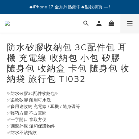
🔥iPhone 17 全系列熱銷中🔥點我購買 — !
💕加入Q哥 Line 新好友領優惠券！🎫
🔥iPhone 17 全系列熱銷中🔥點我購買 — !
防水矽膠收納包 3C配件包 耳
機 充電線 收納包 小包 矽膠
隨身包 收納盒 卡包 隨身包 收
納袋 旅行包 TI032
✨防水矽膠3C配件收納包✨
✅柔軟矽膠 耐用可水洗
✅多用途收納 充電線 / 耳機 / 隨身碟等
✅輕巧方便 不占空間
✅一字開口 拿取方便
✅圓潤外觀 溫和保護物件
✅防水不沾指紋