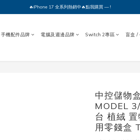
🔥iPhone 17 全系列熱銷中🔥點我購買 — !
🔥iPhone 17 全系列熱銷中🔥點我購買 — !
💕加入Q哥 Line 新好友領優惠券！🎫
🔥iPhone 17 全系列熱銷中🔥點我購買 — !
手機配件品牌
電腦及週邊品牌
Switch 2專區
盲盒 /
中控儲物盒
MODEL 
台 植絨 
用零錢盒 T