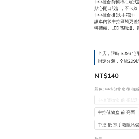
✨中控台前獨特抽屜式
貼心開口設計，不卡線
✨中控台後(扶手箱)✨
讓車內後中控區域更整
轉接頭、LED感應燈
全店，限時 $398
指定分類，全館299折
NT$140
顏色
: 中控儲物盒 後 植
中控儲物盒 前 植絨
中控儲物盒 前 亮面
中控 後 扶手箱隱私
數量