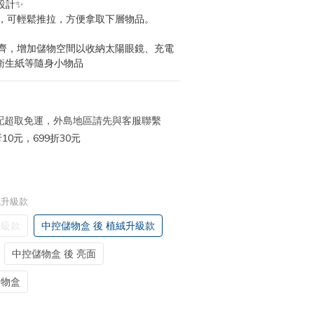
設計✨
，可輕鬆推拉，方便拿取下層物品。
齊，增加儲物空間以收納太陽眼鏡、充電
、衛生紙等隨身小物品
 宅配超取免運，外島地區請先與客服聯繫
10元，699折30元
絨升級款
升級款
中控儲物盒 後 植絨升級款
中控儲物盒 後 亮面
儲物盒