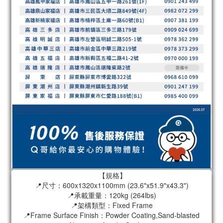
【規格】
📍尺寸：600x1320x1100mm (23.6"x51.9"x43.3")
📍承載重量：120kg (264lbs)
📍架構類型：Fixed Frame
📍Frame Surface Finish：Powder Coating,Sand-blasted