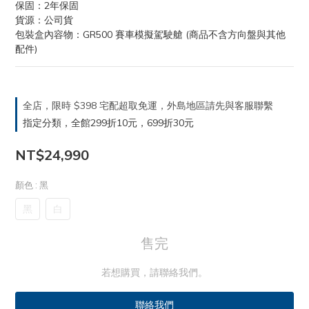
保固：2年保固
貨源：公司貨
包裝盒內容物：GR500 賽車模擬駕駛艙 (商品不含方向盤與其他
配件)
全店，限時 $398 宅配超取免運，外島地區請先與客服聯繫
指定分類，全館299折10元，699折30元
NT$24,990
顏色
: 黑
黑
白
售完
若想購買，請聯絡我們。
聯絡我們