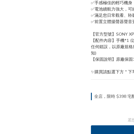
✅手感極佳的輕巧機身
✅電池續航力強大，可
✅滿足您日常觀看、聆
✅前置立體揚聲器聲音
【官方型號】SONY XPER
【配件內容】手機*1 
任何錯誤，以原廠規格
知)
【保固說明】原廠保固
✨購買請點選下方＂下
全店，限時 $398
若