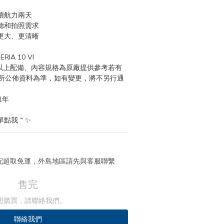
續航力兩天
聽和拍照需求
更大、更清晰
IA 10 VI
(以上配備、內容規格為原廠提供參考若有
所公佈資料為準，如有變更，將不另行通
1年
單點我＂✨
 宅配超取免運，外島地區請先與客服聯繫
售完
想購買，請聯絡我們。
聯絡我們