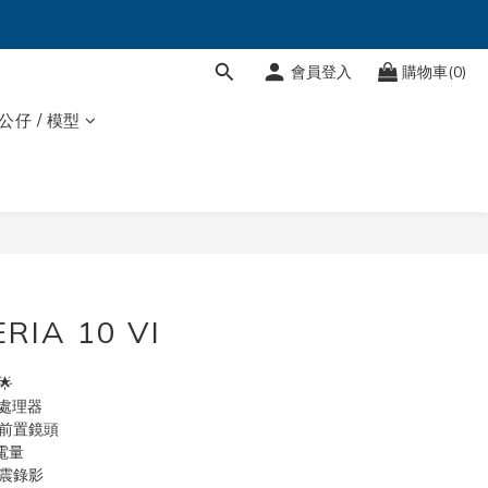
會員登入
購物車(0)
 公仔 / 模型
RIA 10 VI
🌟
心處理器
萬前置鏡頭
大電量
手震錄影