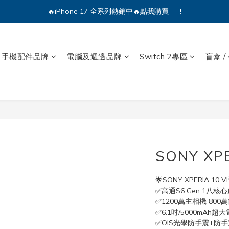
🔥iPhone 17 全系列熱銷中🔥點我購買 — !
🔥iPhone 17 全系列熱銷中🔥點我購買 — !
💕加入Q哥 Line 新好友領優惠券！🎫
🔥iPhone 17 全系列熱銷中🔥點我購買 — !
手機配件品牌
電腦及週邊品牌
Switch 2專區
盲盒 /
SONY XPE
🌟SONY XPERIA 10 VI
✅高通S6 Gen 1八核
✅1200萬主相機 800
✅6.1吋/5000mAh超
✅OIS光學防手震+防