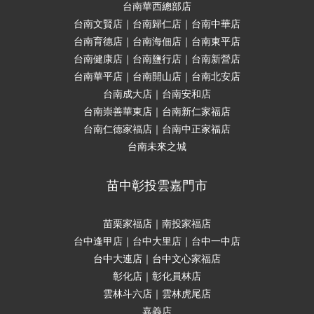
台南華西總部店
台南文賢店｜台南歸仁店｜台南中華店
台南育德店｜台南海佃店｜台南東平店
台南健康店｜台南鹽行店｜台南新營店
台南華平店｜台南開山店｜台南北安店
台南成大店｜台南安和店
台南崇善華東店｜台南新仁家福店
台南仁德家福店｜台南中正家福店
台南未來之城
苗中彰投雲嘉門市
苗栗家福店｜南投家福店
台中逢甲店｜台中大里店｜台中一中店
台中大連店｜台中文心家福店
彰化店｜彰化員林店
雲林斗六店｜雲林虎尾店
嘉義店