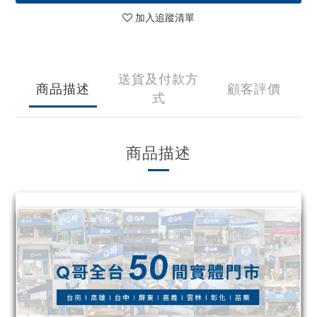
加入追蹤清單
送貨及付款方
商品描述
顧客評價
式
商品描述