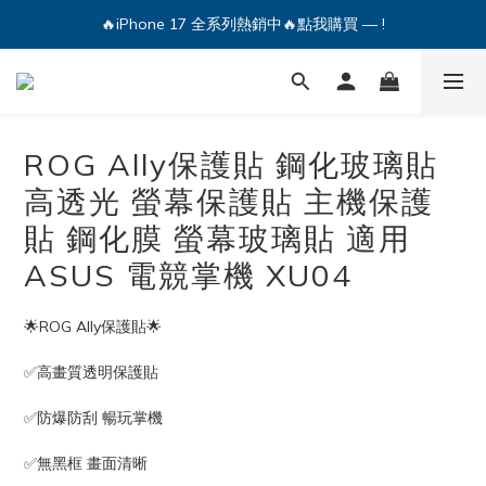
🔥iPhone 17 全系列熱銷中🔥點我購買 — !
🔥iPhone 17 全系列熱銷中🔥點我購買 — !
💕加入Q哥 Line 新好友領優惠券！🎫
🔥iPhone 17 全系列熱銷中🔥點我購買 — !
ROG Ally保護貼 鋼化玻璃貼
高透光 螢幕保護貼 主機保護
貼 鋼化膜 螢幕玻璃貼 適用
ASUS 電競掌機 XU04
🌟ROG Ally保護貼🌟
✅高畫質透明保護貼
✅防爆防刮 暢玩掌機
✅無黑框 畫面清晰