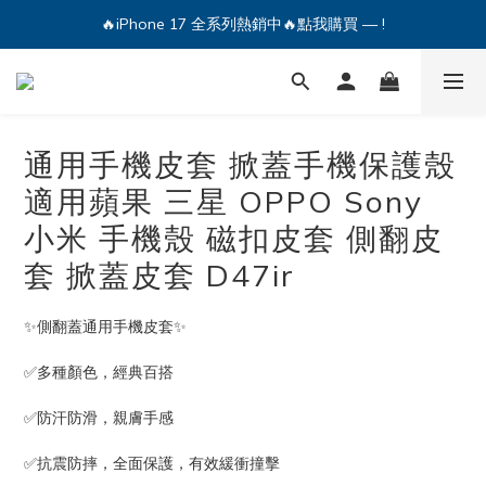
🔥iPhone 17 全系列熱銷中🔥點我購買 — !
💕加入Q哥 Line 新好友領優惠券！🎫
🔥iPhone 17 全系列熱銷中🔥點我購買 — !
通用手機皮套 掀蓋手機保護殼
適用蘋果 三星 OPPO Sony
小米 手機殼 磁扣皮套 側翻皮
套 掀蓋皮套 D47ir
✨側翻蓋通用手機皮套✨
✅多種顏色，經典百搭
✅防汗防滑，親膚手感
✅抗震防摔，全面保護，有效緩衝撞擊