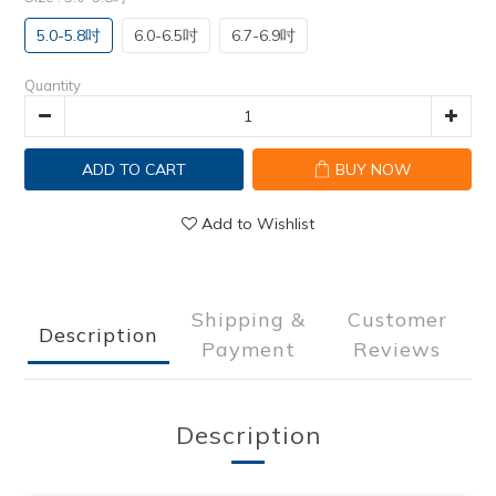
5.0-5.8吋
6.0-6.5吋
6.7-6.9吋
Quantity
ADD TO CART
BUY NOW
Add to Wishlist
Shipping &
Customer
Description
Payment
Reviews
Description