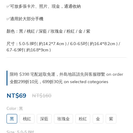
✅可放多張卡片、照片、現金，通通收納
✅適用於大部分手機
顏色：黑 / 桃紅 / 深藍 / 玫瑰金 / 粉紅 / 金 / 紫
尺寸：5.0-5.8吋( 約14.2*7.4cm ) / 6.0-6.5吋( 約16.4*8.2cm ) / 
6.7-6.9吋( 約16.8*9cm )
限時 $398 宅配超取免運，外島地區請先與客服聯繫 on order
全館299折10元，699折30元 on selected categories
NT$69
NT$160
Color
: 黑
黑
桃紅
深藍
玫瑰金
粉紅
金
紫
Size
: 5.0-5.8吋