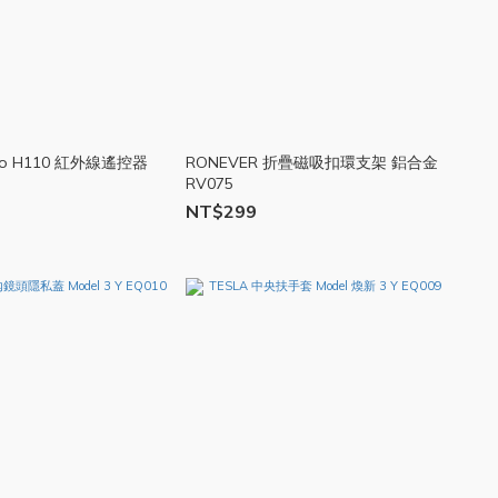
apo H110 紅外線遙控器
RONEVER 折疊磁吸扣環支架 鋁合金
RV075
NT$299