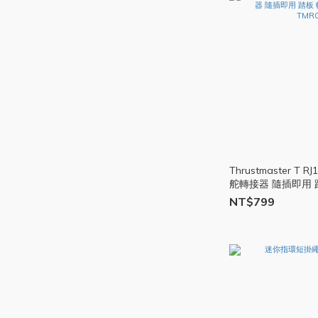
Thrustmaster T 
舵轉接器 隨插即用 
線 USB TMR049
NT$799