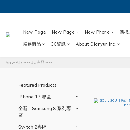
New Page
New Page
New Phone
新機
精選商品
3C資訊
About Qfanyun inc.
View All
/
---- 3C 產品 ----
Featured Products
iPhone 17 專區
全新！Samsung S 系列專
區
Switch 2專區