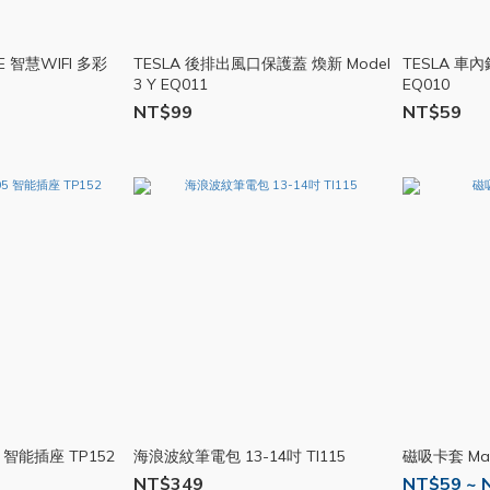
36E 智慧WIFI 多彩
TESLA 後排出風口保護蓋 煥新 Model
TESLA 車內
3 Y EQ011
EQ010
NT$99
NT$59
05 智能插座 TP152
海浪波紋筆電包 13-14吋 TI115
磁吸卡套 Mag
NT$349
NT$59 ~ 