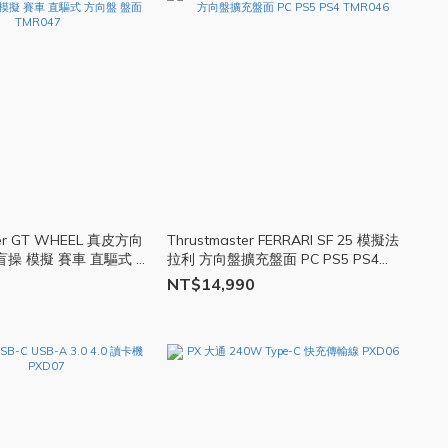
ter GT WHEEL 真皮方向
Thrustmaster FERRARI SF 25 模擬法
盲操 模擬 賽車 直驅式 方
拉利 方向盤擴充盤面 PC PS5 PS4
R047
TMR046
NT$14,990