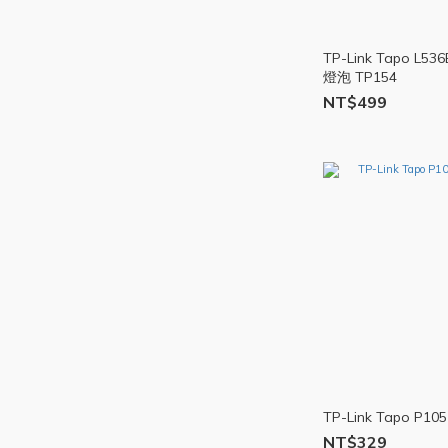
TP-Link Tapo L5
燈泡 TP154
NT$499
TP-Link Tapo P1
NT$329