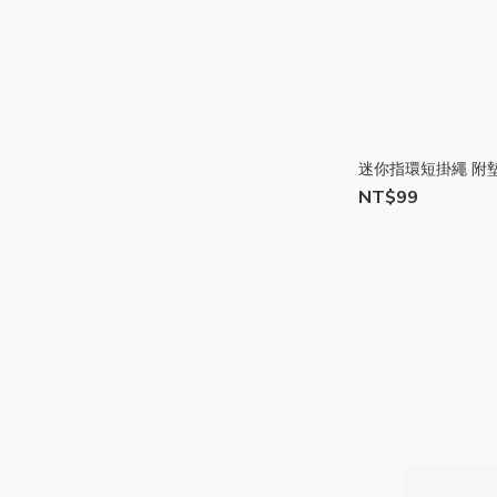
迷你指環短掛繩 附墊片
NT$99