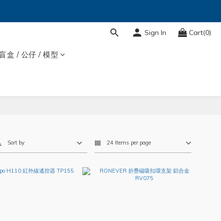
Sign In
Cart(0)
盲盒 / 公仔 / 模型
Sort by
24 Items per page