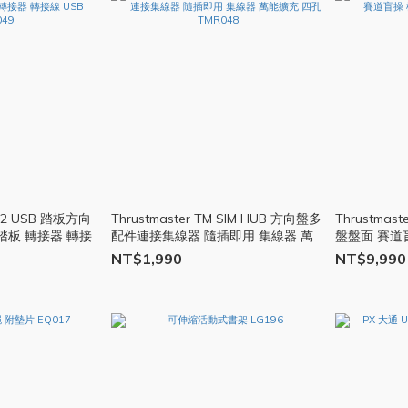
RJ12 USB 踏板方向
Thrustmaster TM SIM HUB 方向盤多
Thrustmas
踏板 轉接器 轉接
配件連接集線器 隨插即用 集線器 萬能
盤盤面 賽道
擴充 四孔 TMR048
向盤 盤面 TM
NT$1,990
NT$9,990