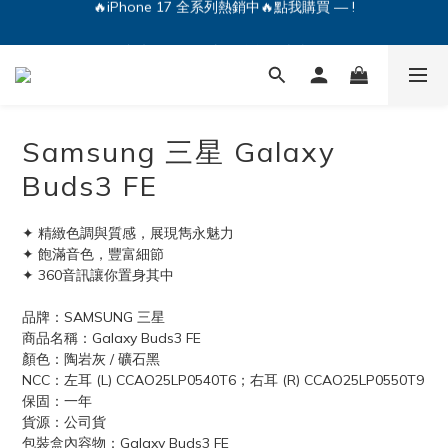
🔥iPhone 17 全系列熱銷中🔥點我購買 — !
💕加入Q哥 Line 新好友領優惠券！🎫
🔥iPhone 17 全系列熱銷中🔥點我購買 — !
Samsung 三星 Galaxy
Buds3 FE
✦ 精緻色調與質感，展現雋永魅力
✦ 飽滿音色，豐富細節
✦ 360音訊讓你置身其中
品牌：SAMSUNG 三星
商品名稱：Galaxy Buds3 FE
顏色：陶岩灰 / 礦石黑
NCC：左耳 (L) CCAO25LP0540T6；右耳 (R) CCAO25LP0550T9
保固：一年
貨源：公司貨
包裝盒內容物：Galaxy Buds3 FE