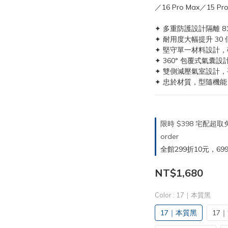
／16 Pro Max／15 Pr
✦ 多重防護設計隔離 
✦ 耐用度大幅提升 3
✦ 堅守單一材料設計，確
✦ 360° 包覆式氣
✦ 雙側減壓氣室設計
✦ 忠於材質，型隨機
限時 $398 宅配超
order
全館299折10元，699折30
NT$1,680
Color
: 17｜本質黑
17｜本質黑
17