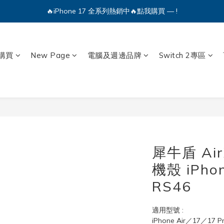
🔥iPhone 17 全系列熱銷中🔥點我購買 — !
💕加入Q哥 Line 新好友領優惠券！🎫
🔥iPhone 17 全系列熱銷中🔥點我購買 — !
購買
New Page
電腦及週邊品牌
Switch 2專區
犀牛盾 Ai
機殼 iPhon
RS46
適用型號 : 
iPhone Air／17／17 P