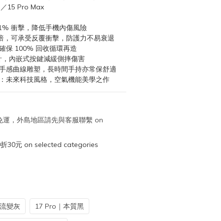
o／15 Pro Max
81% 衝擊，降低手機內傷風險
0 倍，可承受反覆衝擊，防護力不易衰退
保 100% 回收循環再造
囊設計，內嵌式按鍵減緩側摔傷害
，手感曲線雕塑，長時間手持亦常保舒適
能：未來科技風格，空氣機能美學之作
取免運，外島地區請先與客服聯繫 on
元 on selected categories
｜流變灰
17 Pro｜本質黑