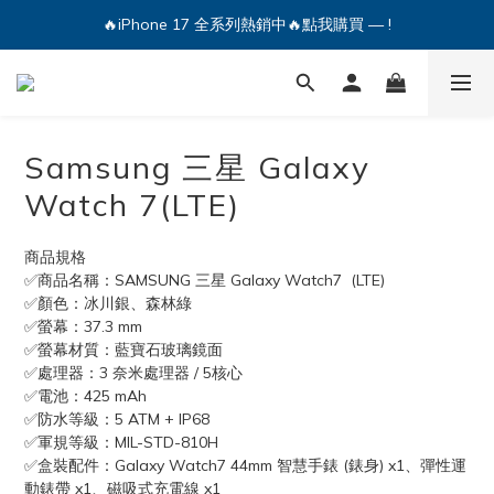
🔥iPhone 17 全系列熱銷中🔥點我購買 — !
🔥iPhone 17 全系列熱銷中🔥點我購買 — !
💕加入Q哥 Line 新好友領優惠券！🎫
🔥iPhone 17 全系列熱銷中🔥點我購買 — !
Samsung 三星 Galaxy
Watch 7(LTE)
商品規格
✅商品名稱：SAMSUNG 三星 Galaxy Watch7  (LTE)
✅顏色：冰川銀、森林綠
✅螢幕：37.3 mm
✅螢幕材質：藍寶石玻璃鏡面
✅處理器：3 奈米處理器 / 5核心
✅電池：425 mAh
✅防水等級：5 ATM + IP68
✅軍規等級：MIL-STD-810H
✅盒裝配件：Galaxy Watch7 44mm 智慧手錶 (錶身) x1、彈性運
動錶帶 x1、磁吸式充電線 x1