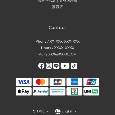
雲林斗六店｜雲林虎尾店
嘉義店
Contact
Phone / XX-XXX-XXX-XXX
Hours / XXXX-XXXX
Mail / XXX@XXXX.COM
$
TWD
English