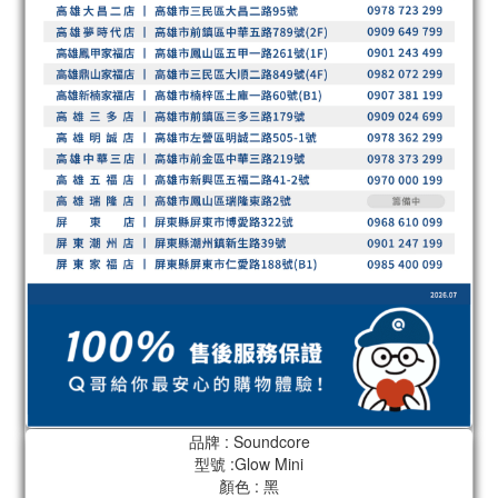
品牌 : Soundcore
型號 :Glow Mini
顏色 : 黑