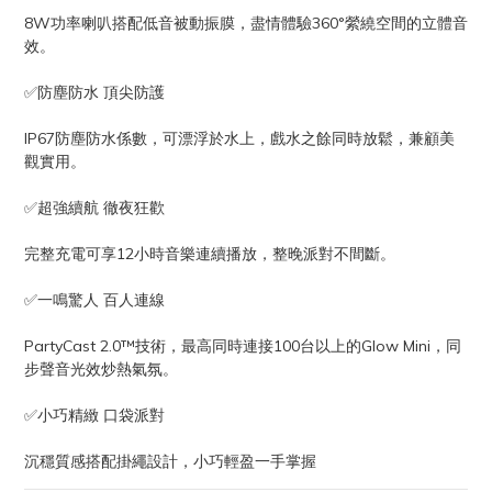
8W功率喇叭搭配低音被動振膜，盡情體驗360°縈繞空間的立體音
效。
✅防塵防水 頂尖防護
IP67防塵防水係數，可漂浮於水上，戲水之餘同時放鬆，兼顧美
觀實用。
✅超強續航 徹夜狂歡
完整充電可享12小時音樂連續播放，整晚派對不間斷。
✅一鳴驚人 百人連線
PartyCast 2.0™技術，最高同時連接100台以上的Glow Mini，同
步聲音光效炒熱氣氛。
✅小巧精緻 口袋派對
沉穩質感搭配掛繩設計，小巧輕盈一手掌握