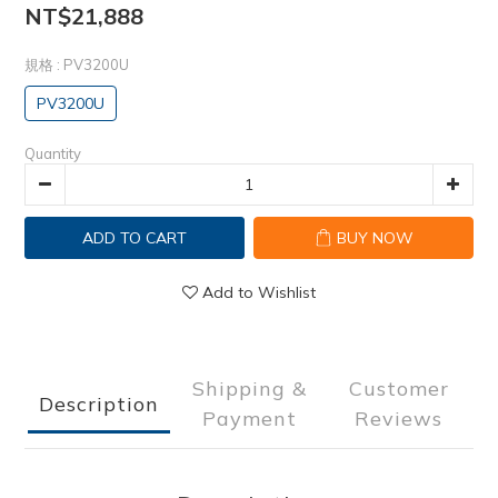
NT$21,888
規格
: PV3200U
PV3200U
Quantity
ADD TO CART
BUY NOW
Add to Wishlist
Shipping &
Customer
Description
Payment
Reviews