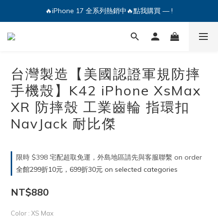
🔥iPhone 17 全系列熱銷中🔥點我購買 — !
🔥iPhone 17 全系列熱銷中🔥點我購買 — !
💕加入Q哥 Line 新好友領優惠券！🎫
🔥iPhone 17 全系列熱銷中🔥點我購買 — !
台灣製造【美國認證軍規防摔
手機殼】K42 iPhone XsMax
XR 防摔殼 工業齒輪 指環扣
NavJack 耐比傑
限時 $398 宅配超取免運，外島地區請先與客服聯繫 on order
全館299折10元，699折30元 on selected categories
NT$880
Color
: XS Max