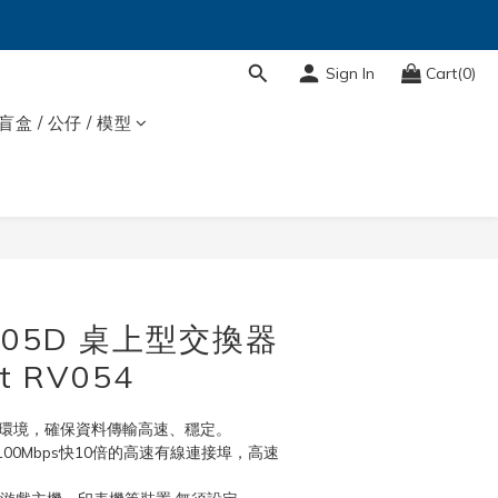
Sign In
Cart(0)
盲盒 / 公仔 / 模型
BUY NOW
S105D 桌上型交換器
t RV054
路環境，確保資料傳輸高速、穩定。
10/100Mbps快10倍的高速有線連接埠，高速