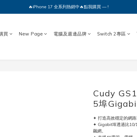
🔥iPhone 17 全系列熱銷中🔥點我購買 — !
🔥iPhone 17 全系列熱銷中🔥點我購買 — !
💕加入Q哥 Line 新好友領優惠券！🎫
🔥iPhone 17 全系列熱銷中🔥點我購買 — !
購買
New Page
電腦及週邊品牌
Switch 2專區
Cudy G
5埠Gigabi
✦ 打造高效穩定的網
✦ Gigabit埠透過比
飆網。