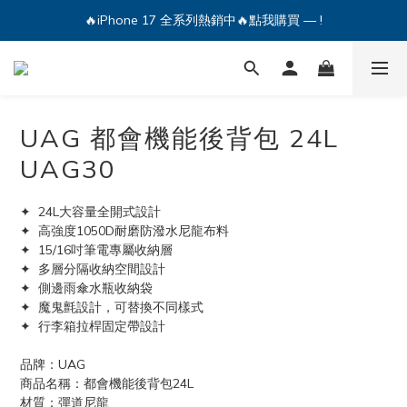
🔥iPhone 17 全系列熱銷中🔥點我購買 — !
💕加入Q哥 Line 新好友領優惠券！🎫
🔥iPhone 17 全系列熱銷中🔥點我購買 — !
UAG 都會機能後背包 24L
UAG30
✦  24L大容量全開式設計
✦  高強度1050D耐磨防潑水尼龍布料 
✦  15/16吋筆電專屬收納層
✦  多層分隔收納空間設計
✦  側邊雨傘水瓶收納袋
✦  魔鬼氈設計，可替換不同樣式
✦  行李箱拉桿固定帶設計
品牌：UAG
商品名稱：都會機能後背包24L
材質：彈道尼龍