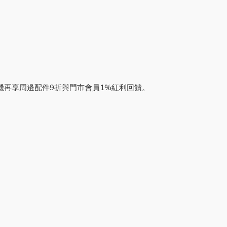
。購機再享周邊配件9折與門市會員1%紅利回饋。