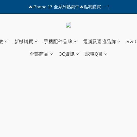
🔥iPhone 17 全系列熱銷中🔥點我購買 — !
💕加入Q哥 Line 新好友領優惠券！🎫
🔥iPhone 17 全系列熱銷中🔥點我購買 — !
務
新機購買
手機配件品牌
電腦及週邊品牌
Swi
全部商品
3C資訊
認識Q哥