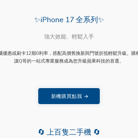
✨iPhone 17 全系列✨
強大效能、輕鬆入手
享現金專屬優惠或刷卡12期0利率，搭配高價舊換新與門號折抵輕鬆升級
讓Q哥的一站式專業服務成為您升級蘋果科技的首選。
新機購買點我
→
🔄 上百隻二手機 🔄