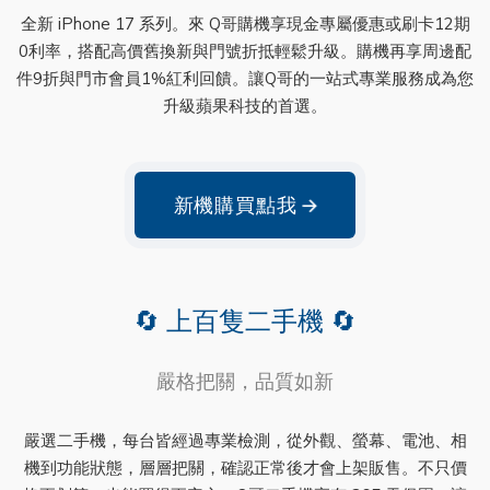
全新 iPhone 17 系列。來 Q哥購機享現金專屬優惠或刷卡12期
0利率，搭配高價舊換新與門號折抵輕鬆升級。購機再享周邊配
件9折與門市會員1%紅利回饋。讓Q哥的一站式專業服務成為您
升級蘋果科技的首選。
新機購買點我
→
🔄 上百隻二手機 🔄
嚴格把關，品質如新
嚴選二手機，每台皆經過專業檢測，從外觀、螢幕、電池、相
機到功能狀態，層層把關，確認正常後才會上架販售。不只價