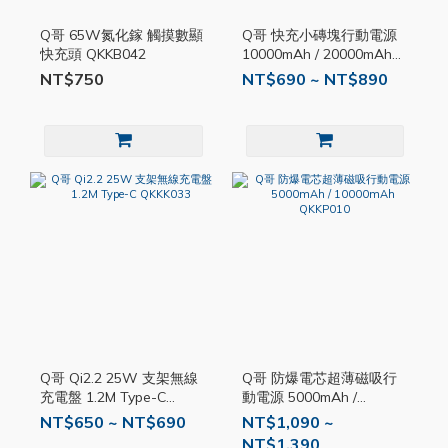
Q哥 65W氮化鎵 觸摸數顯
Q哥 快充小磚塊行動電源
快充頭 QKKB042
10000mAh / 20000mAh
QKKP022
NT$750
NT$690 ~ NT$890
Q哥 Qi2.2 25W 支架無線
Q哥 防爆電芯超薄磁吸行
充電盤 1.2M Type-C
動電源 5000mAh /
QKKK033
10000mAh QKKP010
NT$650 ~ NT$690
NT$1,090 ~
NT$1,390