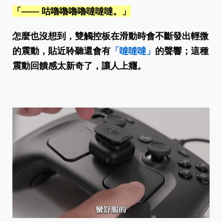
「—— 咕嚕嚕嚕嚕噠噠噠。」
怎麼也沒想到，雙觸控板在滑動時會不斷發出輕微
的震動，貼近聆聽還會有
「噠噠噠」
的聲響；這種
震動回饋感太新奇了，讓人上癮。