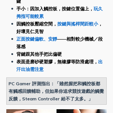
鍵
手小：因加入觸控板，按鍵位置偏上，
玩久
拇指可能較累
因觸控板壓縮空間，
按鍵與搖桿間距較小
，
好壞見仁見智
正面按鍵偏軟、安靜
——相對較少機械／段
落感
背鍵跟其他手把比偏硬
表面是磨砂硬塑膠，無橡膠等防滑處理，
出
汗出油需注意
PC Gamer 評測指出：「雖然握把和觸控板都
有觸感回饋輔助，但如果你追求競技遊戲的觸覺
反饋，Steam Controller 給不了太多。」