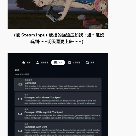
（被 Steam Input 硬控的強迫症如我：還⋯還沒
玩到⋯⋯明天還要上班⋯⋯）