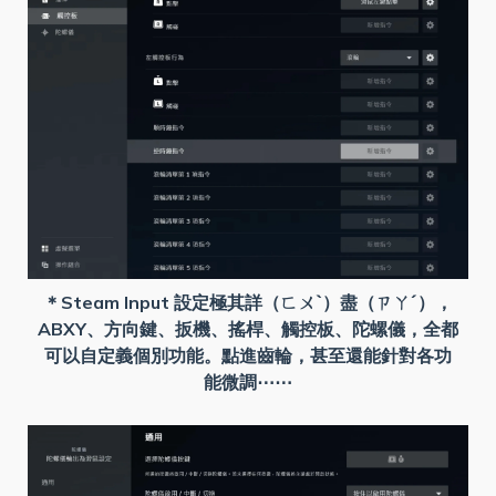
＊Steam Input 設定極其詳（ㄈㄨˋ）盡（ㄗㄚˊ），
ABXY、方向鍵、扳機、搖桿、觸控板、陀螺儀，全都
可以自定義個別功能。點進齒輪，甚至還能針對各功
能微調⋯⋯