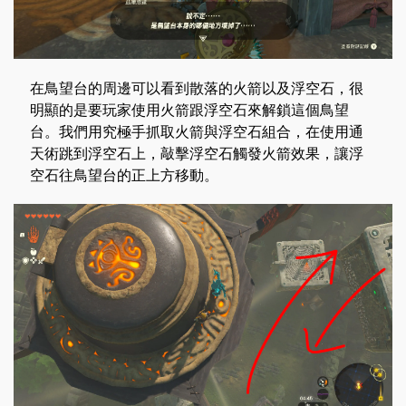
在鳥望台的周邊可以看到散落的火箭以及浮空石，很
明顯的是要玩家使用火箭跟浮空石來解鎖這個鳥望
台。我們用究極手抓取火箭與浮空石組合，在使用通
天術跳到浮空石上，敲擊浮空石觸發火箭效果，讓浮
空石往鳥望台的正上方移動。