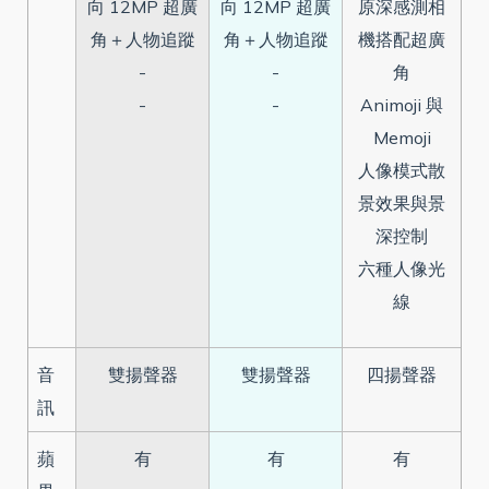
向 12MP 超廣
向 12MP 超廣
原深感測相
角＋人物追蹤
角＋人物追蹤
機搭配超廣
-
-
角
-
-
Animoji 與
Memoji
人像模式散
景效果與景
深控制
六種人像光
線
音
雙揚聲器
雙揚聲器
四揚聲器
訊
蘋
有
有
有