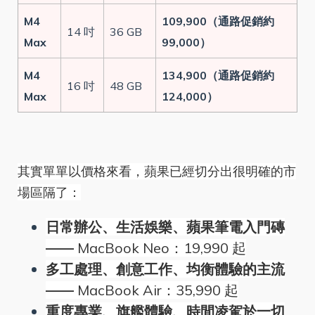
M4
109,900（通路促銷約
14 吋
36 GB
Max
99,000）
M4
134,900（通路促銷約
16 吋
48 GB
Max
124,000）
其實單單以價格來看，蘋果已經切分出很明確的市
場區隔了：
日常辦公、生活娛樂、蘋果筆電入門磚
——
MacBook Neo：19,990 起
多工處理、創意工作、均衡體驗的主流
——
MacBook Air：35,990 起
重度專業、旗艦體驗、時間凌駕於一切