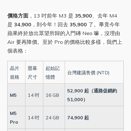
價格方面
，13 吋前年 M3 是
35,900
、去年 M4
是
34,900
，到今年！回去
35,900
了。畢竟今年
蘋果終於放出眾望所歸的入門磚 Neo 嘛，沒理由
Air 要再降價。至於 Pro 的價格比較多樣，我們上
個表格：
晶片
螢幕
起始記
台灣建議售價 (NTD)
規格
尺寸
憶體
52,900 起（通路促銷約
M5
14 吋
16 GB
51,000）
M5
14 吋
24 GB
74,900 起
Pro