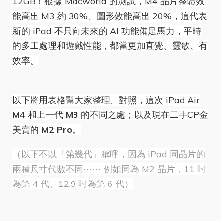
12GB！根據
Macworld
的測試，M4 晶片整體效
能高出 M3 約 30%、圖形效能高出 20%，這代表
新的 iPad 不只向未來的 AI 功能備足馬力，平時
的多工處理和遊戲性能，都當更加直覺、靈敏、有
效率。
以下將用表格幫大家整理、對照，這次 iPad Air
M4
和上一代
M3
的不同之處；以及現在二手CP金
美賣的
M2 Pro
。
（以下不以「第幾代」稱呼，因為 iPad 同晶片的
兩種尺寸代數不同⋯⋯ 例如同為 M2 晶片，11 吋
為第 4 代、12.9 吋為第 6 代）