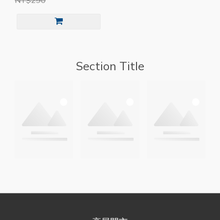
NT$290
Section Title