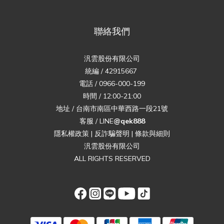
聯絡我們
汎雲股份有限公司
統編 / 42915667
電話 / 0966-000-199
時間 / 12:00-21:00
地址 / 台南市南區中華西路一段21號
客服 / LINE
@qek888
隱私權政策
|
反詐騙聲明
|
條款與細則
汎雲股份有限公司
ALL RIGHTS RESERVED