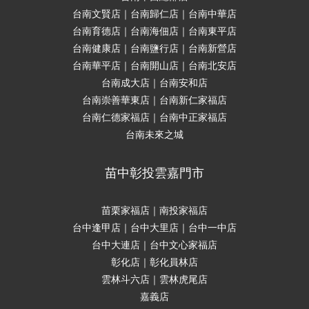
台南文賢店｜台南歸仁店｜台南中華店
台南育德店｜台南海佃店｜台南東平店
台南健康店｜台南鹽行店｜台南新營店
台南華平店｜台南開山店｜台南北安店
台南成大店｜台南安和店
台南崇善華東店｜台南新仁家福店
台南仁德家福店｜台南中正家福店
台南未來之城
苗中彰投雲嘉門市
苗栗家福店｜南投家福店
台中逢甲店｜台中大里店｜台中一中店
台中大連店｜台中文心家福店
彰化店｜彰化員林店
雲林斗六店｜雲林虎尾店
嘉義店