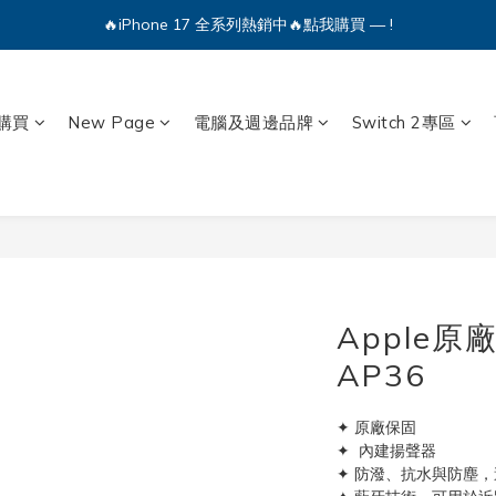
🔥iPhone 17 全系列熱銷中🔥點我購買 — !
🔥iPhone 17 全系列熱銷中🔥點我購買 — !
💕加入Q哥 Line 新好友領優惠券！🎫
🔥iPhone 17 全系列熱銷中🔥點我購買 — !
購買
New Page
電腦及週邊品牌
Switch 2專區
Apple原廠 
AP36
✦ 原廠保固
✦  內建揚聲器
✦ 防潑、抗水與防塵，達到 