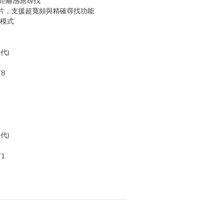
近距離感應尋找
U1 晶片，支援超寬頻與精確尋找功能
失模式
代)
T8
代)
T1