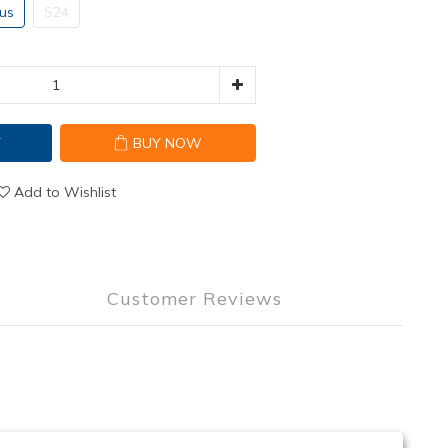
us
S24
T
BUY NOW
Add to Wishlist
Customer Reviews