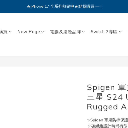
🔥iPhone 17 全系列熱銷中🔥點我購買 — !
💕加入Q哥 Line 新好友領優惠券！🎫
🔥iPhone 17 全系列熱銷中🔥點我購買 — !
購買
New Page
電腦及週邊品牌
Switch 2專區
Spigen
三星 S24 
Rugged A
✨Spigen 軍規防摔保
 ✅碳纖維設計時尚有型