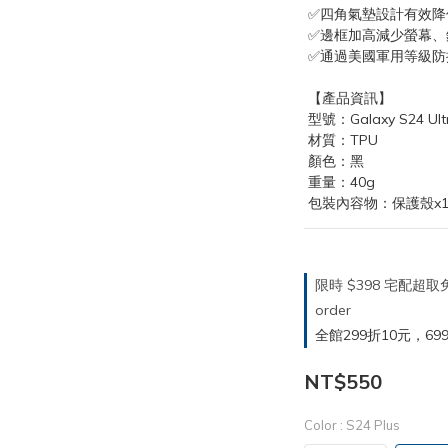
 ✅四角氣墊設計有效
 ✅邊框加高減少螢幕
 ✅通過美國軍用等級
 【產品資訊】
 型號：Galaxy S24 Ultr
 材質：TPU
 顏色：黑
 重量：40g
 包裝內容物：保護殼x
限時 $398 宅配超
order
全館299折10元，699折30
NT$550
Color
: S24 Plus