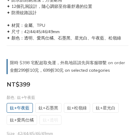
✦ 防水防刮易清潔，方便耐用
✦ 12個孔洞設計，隨心調節至你最舒適的位置
✦ 防滑紋路設計
✦ 材質：金屬、TPU
✦ 尺寸：42/44/45/46/49mm
✦ 顏色：透明、愛馬仕橘、石墨黑、星光白、午夜藍、松嶺綠
限時 $398 宅配超取免運，外島地區請先與客服聯繫 on order
全館299折10元，699折30元 on selected categories
NT$399
顏色
: 鈦+午夜藍
鈦+午夜藍
鈦+石墨黑
鈦+松嶺綠
鈦+星光白
鈦+愛馬仕橘
鈦+透明
Size
: 42/44/45/46/49mm