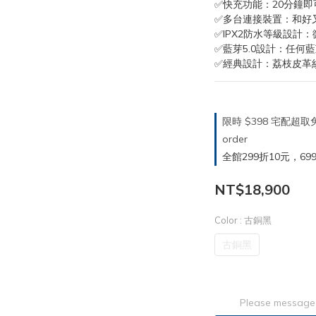
✅快充功能：20分鐘
✅多台連接裝置：和好
✅IPX2防水等級設計
✅藍芽5.0設計：任何
✅經典設計：荔枝皮革紋
限時 $398 宅配超
order
全館299折10元，699折30
NT$18,900
Color
: 古銅黑
古銅黑
Please message 