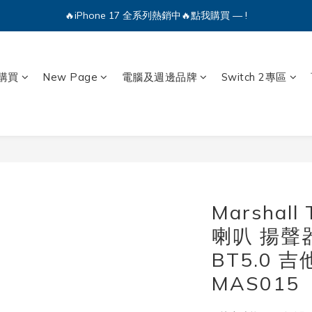
🔥iPhone 17 全系列熱銷中🔥點我購買 — !
💕加入Q哥 Line 新好友領優惠券！🎫
🔥iPhone 17 全系列熱銷中🔥點我購買 — !
購買
New Page
電腦及週邊品牌
Switch 2專區
Marshal
喇叭 揚聲
BT5.0 
MAS015