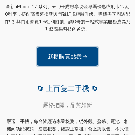
全新 iPhone 17 系列。來 Q哥購機享現金專屬優惠或刷卡12期
0利率，搭配高價舊換新與門號折抵輕鬆升級。購機再享周邊配
件9折與門市會員1%紅利回饋。讓Q哥的一站式專業服務成為您
升級蘋果科技的首選。
新機購買點我
→
🔄 上百隻二手機 🔄
嚴格把關，品質如新
嚴選二手機，每台皆經過專業檢測，從外觀、螢幕、電池、相
機到功能狀態，層層把關，確認正常後才會上架販售。不只價