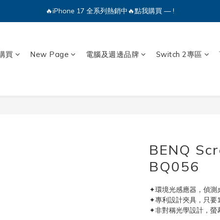
🔥iPhone 17 全系列熱銷中🔥點我購買 — !
💕加入Q哥 Line 新好友領優惠券！🎫
🔥iPhone 17 全系列熱銷中🔥點我購買 — !
購買
New Page
電腦及週邊品牌
Switch 2專區
BENQ Sc
BQ056
✦環境光感應器，偵測
✦專利設計夾具，只要
✦非對稱光學設計，螢