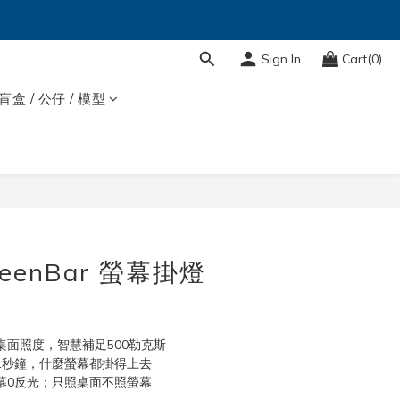
Sign In
Cart(0)
盲盒 / 公仔 / 模型
BUY NOW
reenBar 螢幕掛燈
桌面照度，智慧補足500勒克斯
1秒鐘，什麼螢幕都掛得上去
幕0反光；只照桌面不照螢幕