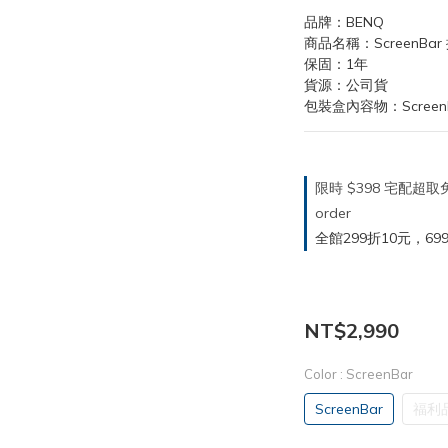
品牌：BENQ
商品名稱：ScreenBar
保固：1年
貨源：公司貨
包裝盒內容物：Screen
限時 $398 宅配超
order
全館299折10元，699折30
NT$2,990
Color
: ScreenBar
ScreenBar
福利