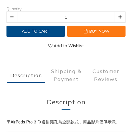
Quantity
ADD TO CART
BUY NOW
Add to Wishlist
Shipping &
Customer
Description
Payment
Reviews
Description
🔻AirPods Pro 3 側邊掛繩孔為全開款式，商品影片僅供示意。