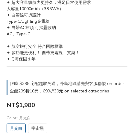
✦ 超大容量續航力更持久，滿足日常使用需求
大容量10000mAh（38.5Wh）
✦ 自帶線可拆設計
Type-C/Lighting充電線
✦ 自帶AC插頭 可摺疊收納
AC、Type-C
✦ 航空旅行安全 符合國際標準
✦ 多功能更便利！ 自帶充電線、支架！
✦ Q哥保固１年
限時 $398 宅配超取免運，外島地區請先與客服聯繫 on order
全館299折10元，699折30元 on selected categories
NT$1,980
Color
: 月光白
月光白
宇宙黑