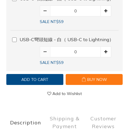
SALE NT$59
USB-C彎頭短線 - 白（ USB-C to Lightning）
SALE NT$59
ADD TO CART
BUY NOW
Add to Wishlist
Shipping &
Customer
Description
Payment
Reviews