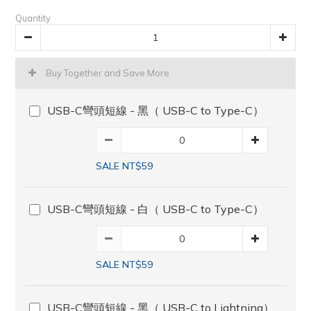
Quantity
Buy Together and Save More
USB-C彎頭短線 - 黑（ USB-C to Type-C）
SALE NT$59
USB-C彎頭短線 - 白（ USB-C to Type-C）
SALE NT$59
USB-C彎頭短線 - 黑（ USB-C to Lightning）