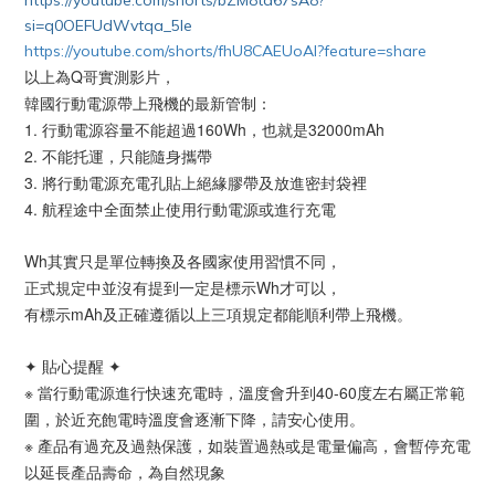
https://youtube.com/shorts/bZM8td67sA8?
si=q0OEFUdWvtqa_5Ie
https://youtube.com/shorts/fhU8CAEUoAI?feature=share
以上為Q哥實測影片，
韓國行動電源帶上飛機的最新管制：
1. 行動電源容量不能超過160Wh，也就是32000mAh
2. 不能托運，只能隨身攜帶
3. 將行動電源充電孔貼上絕緣膠帶及放進密封袋裡
4. 航程途中全面禁止使用行動電源或進行充電
Wh其實只是單位轉換及各國家使用習慣不同，
正式規定中並沒有提到一定是標示Wh才可以，
有標示mAh及正確遵循以上三項規定都能順利帶上飛機。
✦ 貼心提醒 ✦
※ 當行動電源進行快速充電時，溫度會升到40-60度左右屬正常範
圍，於近充飽電時溫度會逐漸下降，請安心使用。
※ 產品有過充及過熱保護，如裝置過熱或是電量偏高，會暫停充電
以延長產品壽命，為自然現象