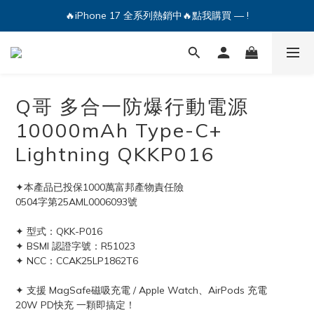
🔥iPhone 17 全系列熱銷中🔥點我購買 — !
🔥iPhone 17 全系列熱銷中🔥點我購買 — !
💕加入Q哥 Line 新好友領優惠券！🎫
🔥iPhone 17 全系列熱銷中🔥點我購買 — !
Q哥 多合一防爆行動電源
10000mAh Type-C+
Lightning QKKP016
✦本產品已投保1000萬富邦產物責任險
0504字第25AML0006093號
✦ 型式：QKK-P016
✦ BSMI 認證字號：R51023
✦ NCC：CCAK25LP1862T6
✦ 支援 MagSafe磁吸充電 / Apple Watch、AirPods 充電
20W PD快充 一顆即搞定！