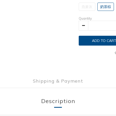
燕麥灰
奶茶棕
Quantity
ADD TO CAR
Shipping & Payment
Description