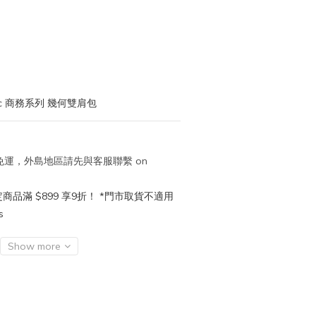
c 商務系列 幾何雙肩包
取免運，外島地區請先與客服聯繫 on
品滿 $899 享9折！ *門市取貨不適用
s
Show more