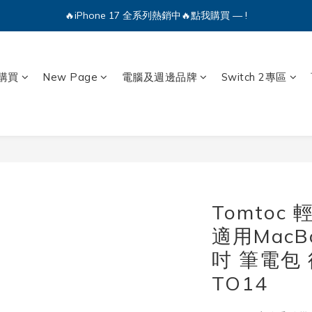
🔥iPhone 17 全系列熱銷中🔥點我購買 — !
💕加入Q哥 Line 新好友領優惠券！🎫
🔥iPhone 17 全系列熱銷中🔥點我購買 — !
購買
New Page
電腦及週邊品牌
Switch 2專區
Tomtoc
適用MacBoo
吋 筆電包
TO14