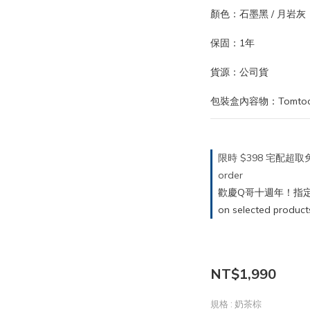
顏色：石墨黑 / 月岩灰
保固：1年
貨源：公司貨
包裝盒內容物：Tomto
限時 $398 宅配超
order
歡慶Q哥十週年！指定商
on selected product
NT$1,990
規格
: 奶茶棕