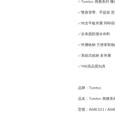
✨Tomtoc 商務系列 
✅雙肩背帶、手提袋 
✅內含平板夾層 同時
✅全表面防潑水布料
✅外層收納 方便拿取物
✅系統式收納 多夾層
✅YKK高品質扣具
品牌：Tomtoc
品名：Tomtoc 商務
型號：A64E1D1 / A64