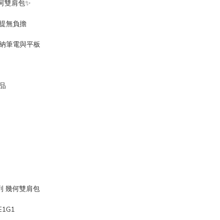
幾何雙肩包✨
背提無負擔
容納筆電與平板
品
系列 幾何雙肩包
E1G1