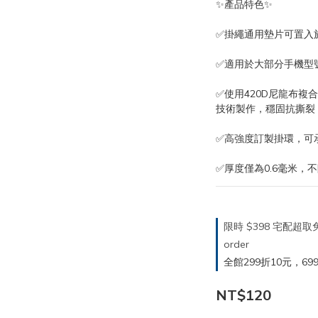
✨產品特色✨
✅掛繩通用墊片可置入
✅適用於大部分手機型
✅使用420D尼龍布複
技術製作，穩固抗撕裂
✅高強度訂製掛環，可
✅厚度僅為0.6毫米，
限時 $398 宅配超
order
全館299折10元，699折30
NT$120