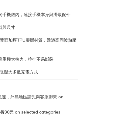
於手機殼內，連接手機本身與掛取配件
號與尺寸
合雙面加厚TPU膠層材質，透過高周波熱壓
承重極大拉力，拉扯不易斷裂
不阻礙大多數充電方式
取免運，外島地區請先與客服聯繫 on
元 on selected categories