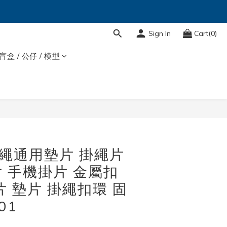
Sign In
Cart(0)
盲盒 / 公仔 / 模型
y 掛繩通用墊片 掛繩片
 手機掛片 金屬扣
片 墊片 掛繩扣環 固
01