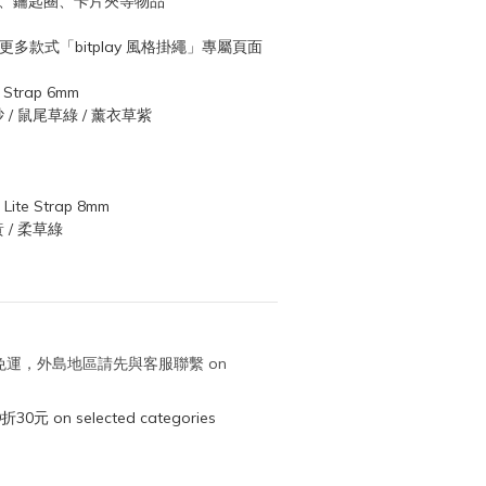
機、鑰匙圈、卡片夾等物品
更多款式「bitplay 風格掛繩」專屬頁面
 Strap 6mm
 / 鼠尾草綠 / 薰衣草紫
te Strap 8mm
 / 柔草綠
取免運，外島地區請先與客服聯繫 on
元 on selected categories