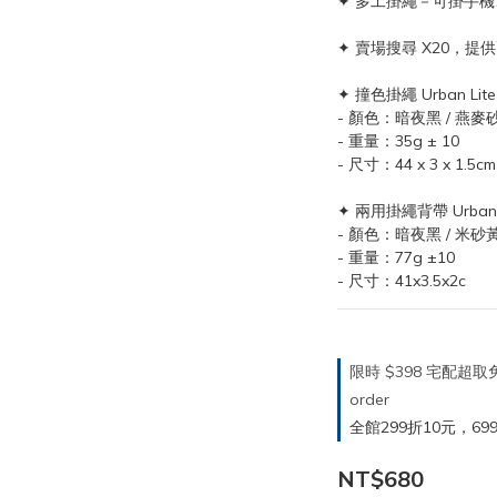
✦ 多工掛繩－可掛手
✦ 賣場搜尋 X20，提供
✦ 撞色掛繩 Urban Lite
- 顏色：暗夜黑 / 燕麥砂
- 重量：35g ± 10
- 尺寸：44 x 3 x 1.5cm
✦ 兩用掛繩背帶 Urban Li
- 顏色：暗夜黑 / 米砂黃
- 重量：77g ±10
- 尺寸：41x3.5x2c
限時 $398 宅配超
order
全館299折10元，699折30
NT$680