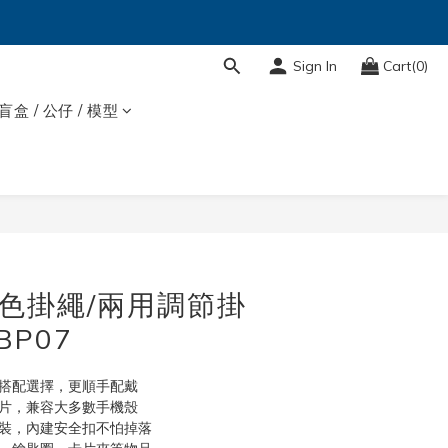
Sign In
Cart(0)
盲盒 / 公仔 / 模型
BUY NOW
y 撞色掛繩/兩用調節掛
BP07
的搭配選擇，更順手配戴
墊片，兼容大多數手機殼
拆裝，內建安全扣不怕掉落