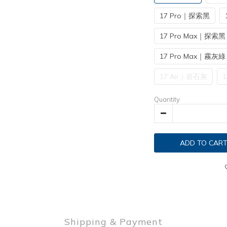
17 Pro｜探索黑
17 Pro Max｜探索黑
17 Pro Max｜霧灰綠
17 Air｜岩石灰
1
Quantity
ADD TO CAR
Shipping & Payment