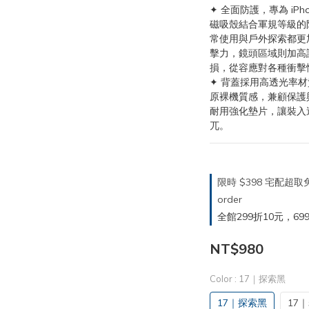
✦ 全面防護，專為 iPho
磁吸殼結合軍規等級的防
常使用與戶外探索都更
擊力，鏡頭區域則加高
損，從容應對各種衝擊
✦ 背蓋採用高透光率
原裸機質感，兼顧保護
耐用強化墊片，讓裝入
兀。
限時 $398 宅配超
order
全館299折10元，699折30
NT$980
Color
: 17｜探索黑
17｜探索黑
17