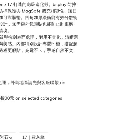
ne 17 打造的磁吸進化殼。bitplay 防摔
摔保護與 MagSafe 擴充相容性，讓日
加可靠順暢。四角加厚緩衝能有效分散衝
設計，無需額外鏡頭貼也能防止刮傷磨
情境。
材質與抗刮表面處理，耐用不黃化，清晰還
與美感。內部特別設計專屬凹槽，搭配超
過程更服貼，充電不卡，手感自然不突
取免運，外島地區請先與客服聯繫 on
元 on selected categories
｜岩石灰
17｜霧灰綠