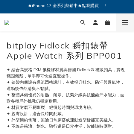
🔥iPhone 17 全系列熱銷中🔥點我購買 — !
💕加入Q哥 Line 新好友領優惠券！🎫
🔥iPhone 17 全系列熱銷中🔥點我購買 — !
bitplay Fidlock 瞬扣錶帶
Apple Watch 系列 BPP001
✦ 結合高規格 FKM 氟橡膠材質與德國 Fidlock® 磁吸扣具，實現
穩固佩戴，單手即可快速直覺操作。
✦ 錶帶內側設有導流凹槽設計，有效提升排水、防汗與透氣性，
運動後依然清爽不黏膩。
✦ 整體具備優異的耐熱、耐寒、抗紫外線與抗酸鹼汗水能力，面
對各種戶外挑戰仍穩定耐用。
✦ 材質耐磨不易斷裂，經得起時間與環境考驗。
✦ 親膚設計，適合長時間配戴。
✦ 外型簡約俐落，無論日常穿搭或運動造型皆能完美融入。
✦ 不論是衝浪、划水、騎行還是日常生活，皆能隨時應對。