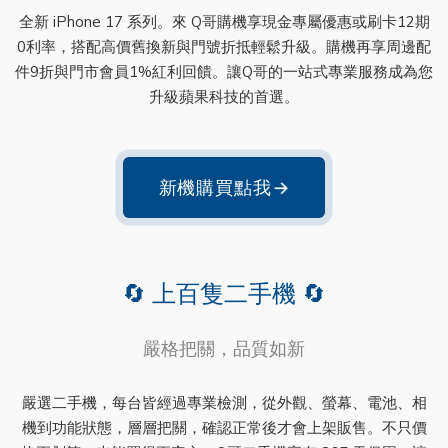
全新 iPhone 17 系列。來 Q哥購機享現金專屬優惠或刷卡12期
0利率，搭配高價舊換新與門號折抵輕鬆升級。購機再享周邊配
件9折與門市會員1%紅利回饋。讓Q哥的一站式專業服務成為您
升級蘋果科技的首選。
新機購買點我
→
🔄 上百隻二手機 🔄
嚴格把關，品質如新
嚴選二手機，每台皆經過專業檢測，從外觀、螢幕、電池、相
機到功能狀態，層層把關，確認正常後才會上架販售。不只價