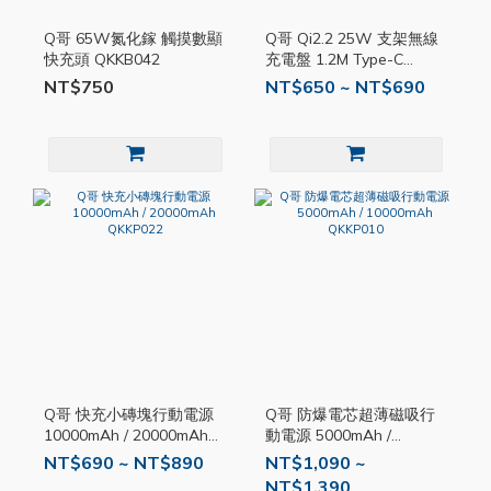
Q哥 65W氮化鎵 觸摸數顯
Q哥 Qi2.2 25W 支架無線
快充頭 QKKB042
充電盤 1.2M Type-C
QKKK033
NT$750
NT$650 ~ NT$690
Q哥 快充小磚塊行動電源
Q哥 防爆電芯超薄磁吸行
10000mAh / 20000mAh
動電源 5000mAh /
QKKP022
10000mAh QKKP010
NT$690 ~ NT$890
NT$1,090 ~
NT$1,390