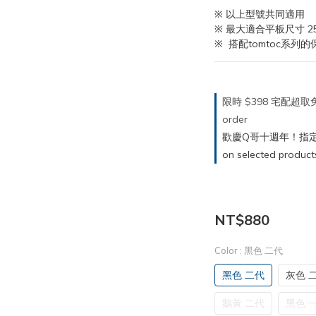
※ 以上型號共同適用
※ 最大適合平板尺寸 25.6 
※  搭配tomtoc系
限時 $398 宅配超
order
歡慶Q哥十週年！指定商
on selected product
NT$880
Color
: 黑色 二代
黑色 二代
灰色 
鵝黃 二代
黑色 