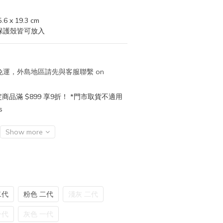
x 19.3 cm
列的保護殼皆可放入
取免運，外島地區請先與客服聯繫 on
品滿 $899 享9折！ *門市取貨不適用
s
Show more
二代
粉色 二代
淺灰 二代
一代
灰色 一代