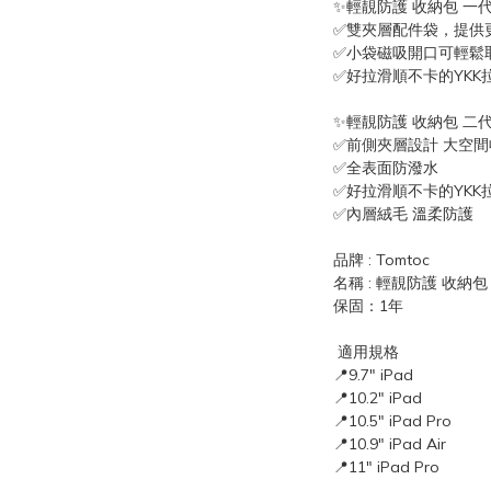
✨輕靚防護 收納包 一
✅雙夾層配件袋，提供
✅小袋磁吸開口可輕鬆
✅好拉滑順不卡的YKK
✨輕靚防護 收納包 二
✅前側夾層設計 大空間
✅全表面防潑水
✅好拉滑順不卡的YKK
✅內層絨毛 溫柔防護
品牌 : Tomtoc
名稱 : 輕靚防護 收納包 
保固：1年
 適用規格
📍9.7" iPad
📍10.2" iPad
📍10.5" iPad Pro
📍10.9" iPad Air
📍11" iPad Pro