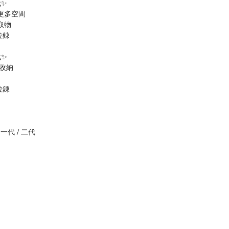
代✨
更多空間
取物
拉錬
代✨
收納
拉錬
一代 / 二代