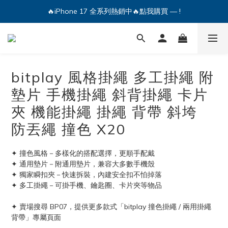
🔥iPhone 17 全系列熱銷中🔥點我購買 — !
🔥iPhone 17 全系列熱銷中🔥點我購買 — !
💕加入Q哥 Line 新好友領優惠券！🎫
🔥iPhone 17 全系列熱銷中🔥點我購買 — !
bitplay 風格掛繩 多工掛繩 附
墊片 手機掛繩 斜背掛繩 卡片
夾 機能掛繩 掛繩 背帶 斜垮
防丟繩 撞色 X20
✦ 撞色風格－多樣化的搭配選擇，更順手配戴
✦ 通用墊片－附通用墊片，兼容大多數手機殼
✦ 獨家瞬扣夾－快速拆裝，內建安全扣不怕掉落
✦ 多工掛繩－可掛手機、鑰匙圈、卡片夾等物品
✦ 賣場搜尋 BP07，提供更多款式「bitplay 撞色掛繩 / 兩用掛繩
背帶」專屬頁面