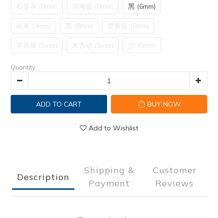
石墨灰 (8mm)
深海藍 (8mm)
黑 (6mm)
岩灰 (8mm)
黑 (8mm)
星夜藍 (6mm)
苔原綠 (6mm)
米杏砂 (6mm)
沙 (6mm)
Quantity
ADD TO CART
BUY NOW
Add to Wishlist
Shipping &
Customer
Description
Payment
Reviews