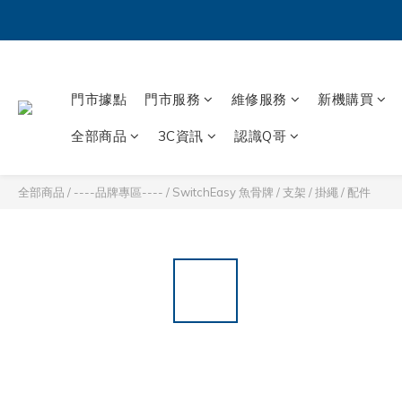
門市據點
門市服務
維修服務
新機購買
全部商品
3C資訊
認識Q哥
全部商品
/
----品牌專區----
/
SwitchEasy 魚骨牌
/
支架 / 掛繩 / 配件