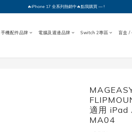
🔥iPhone 17 全系列熱銷中🔥點我購買 — !
💕加入Q哥 Line 新好友領優惠券！🎫
🔥iPhone 17 全系列熱銷中🔥點我購買 — !
手機配件品牌
電腦及週邊品牌
Switch 2專區
盲盒 /
MAGEAS
FLIPMOU
適用 iPad 
MA04