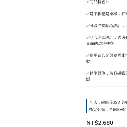
✨商品特色✨
✅是平板也是桌機，在家
✅可調節式軸心設計，
✅貼心理線設計，透過
桌面的環境整齊
✅採用鋁合金與穩固止
動
✅精準對位，兼容磁吸
斷
全店，限時 $398
指定分類，全館299折
NT$2,680